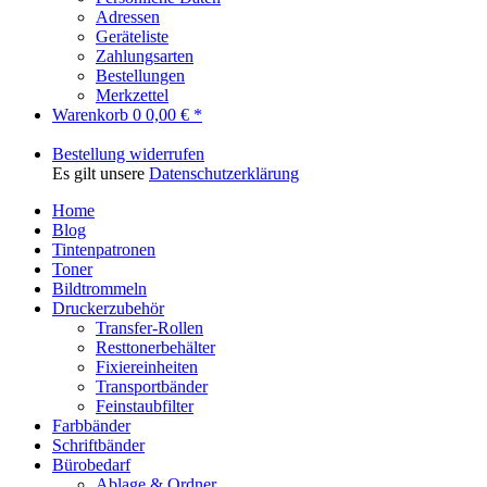
Adressen
Geräteliste
Zahlungsarten
Bestellungen
Merkzettel
Warenkorb
0
0,00 € *
Bestellung widerrufen
Es gilt unsere
Datenschutzerklärung
Home
Blog
Tintenpatronen
Toner
Bildtrommeln
Druckerzubehör
Transfer-Rollen
Resttonerbehälter
Fixiereinheiten
Transportbänder
Feinstaubfilter
Farbbänder
Schriftbänder
Bürobedarf
Ablage & Ordner