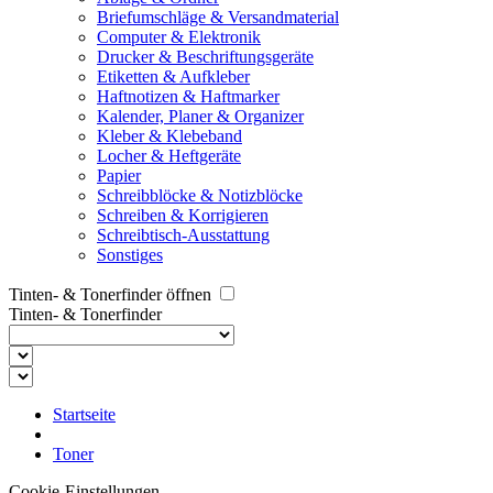
Briefumschläge & Versandmaterial
Computer & Elektronik
Drucker & Beschriftungsgeräte
Etiketten & Aufkleber
Haftnotizen & Haftmarker
Kalender, Planer & Organizer
Kleber & Klebeband
Locher & Heftgeräte
Papier
Schreibblöcke & Notizblöcke
Schreiben & Korrigieren
Schreibtisch-Ausstattung
Sonstiges
Tinten- & Tonerfinder öffnen
Tinten- & Tonerfinder
Startseite
Toner
Cookie-Einstellungen