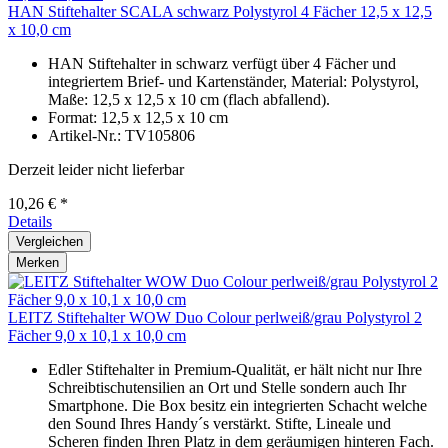
HAN Stiftehalter SCALA schwarz Polystyrol 4 Fächer 12,5 x 12,5
x 10,0 cm
HAN Stiftehalter in schwarz verfügt über 4 Fächer und
integriertem Brief- und Kartenständer, Material: Polystyrol,
Maße: 12,5 x 12,5 x 10 cm (flach abfallend).
Format: 12,5 x 12,5 x 10 cm
Artikel-Nr.: TV105806
Derzeit leider nicht lieferbar
10,26 € *
Details
Vergleichen
Merken
LEITZ Stiftehalter WOW Duo Colour perlweiß/grau Polystyrol 2
Fächer 9,0 x 10,1 x 10,0 cm
Edler Stiftehalter in Premium-Qualität, er hält nicht nur Ihre
Schreibtischutensilien an Ort und Stelle sondern auch Ihr
Smartphone. Die Box besitz ein integrierten Schacht welche
den Sound Ihres Handy´s verstärkt. Stifte, Lineale und
Scheren finden Ihren Platz in dem geräumigen hinteren Fach.