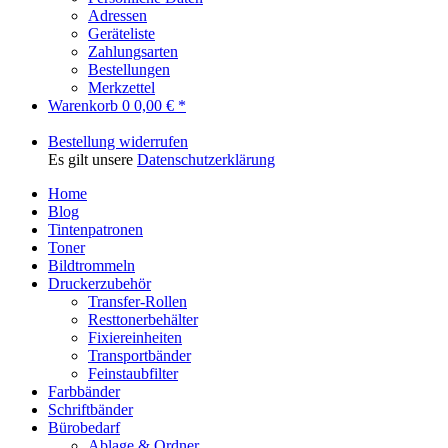
Adressen
Geräteliste
Zahlungsarten
Bestellungen
Merkzettel
Warenkorb
0
0,00 € *
Bestellung widerrufen
Es gilt unsere
Datenschutzerklärung
Home
Blog
Tintenpatronen
Toner
Bildtrommeln
Druckerzubehör
Transfer-Rollen
Resttonerbehälter
Fixiereinheiten
Transportbänder
Feinstaubfilter
Farbbänder
Schriftbänder
Bürobedarf
Ablage & Ordner