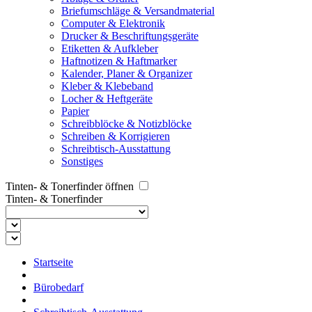
Briefumschläge & Versandmaterial
Computer & Elektronik
Drucker & Beschriftungsgeräte
Etiketten & Aufkleber
Haftnotizen & Haftmarker
Kalender, Planer & Organizer
Kleber & Klebeband
Locher & Heftgeräte
Papier
Schreibblöcke & Notizblöcke
Schreiben & Korrigieren
Schreibtisch-Ausstattung
Sonstiges
Tinten- & Tonerfinder öffnen
Tinten- & Tonerfinder
Startseite
Bürobedarf