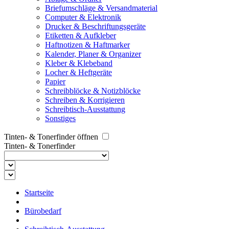
Briefumschläge & Versandmaterial
Computer & Elektronik
Drucker & Beschriftungsgeräte
Etiketten & Aufkleber
Haftnotizen & Haftmarker
Kalender, Planer & Organizer
Kleber & Klebeband
Locher & Heftgeräte
Papier
Schreibblöcke & Notizblöcke
Schreiben & Korrigieren
Schreibtisch-Ausstattung
Sonstiges
Tinten- & Tonerfinder öffnen
Tinten- & Tonerfinder
Startseite
Bürobedarf