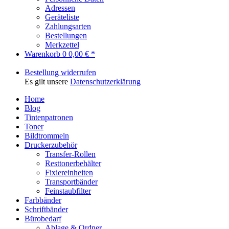
Adressen
Geräteliste
Zahlungsarten
Bestellungen
Merkzettel
Warenkorb
0
0,00 € *
Bestellung widerrufen
Es gilt unsere
Datenschutzerklärung
Home
Blog
Tintenpatronen
Toner
Bildtrommeln
Druckerzubehör
Transfer-Rollen
Resttonerbehälter
Fixiereinheiten
Transportbänder
Feinstaubfilter
Farbbänder
Schriftbänder
Bürobedarf
Ablage & Ordner