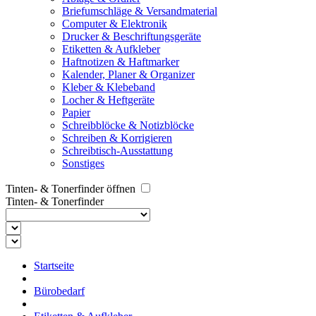
Briefumschläge & Versandmaterial
Computer & Elektronik
Drucker & Beschriftungsgeräte
Etiketten & Aufkleber
Haftnotizen & Haftmarker
Kalender, Planer & Organizer
Kleber & Klebeband
Locher & Heftgeräte
Papier
Schreibblöcke & Notizblöcke
Schreiben & Korrigieren
Schreibtisch-Ausstattung
Sonstiges
Tinten- & Tonerfinder öffnen
Tinten- & Tonerfinder
Startseite
Bürobedarf