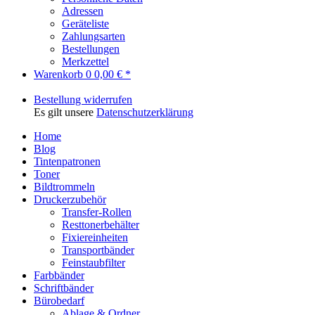
Adressen
Geräteliste
Zahlungsarten
Bestellungen
Merkzettel
Warenkorb
0
0,00 € *
Bestellung widerrufen
Es gilt unsere
Datenschutzerklärung
Home
Blog
Tintenpatronen
Toner
Bildtrommeln
Druckerzubehör
Transfer-Rollen
Resttonerbehälter
Fixiereinheiten
Transportbänder
Feinstaubfilter
Farbbänder
Schriftbänder
Bürobedarf
Ablage & Ordner