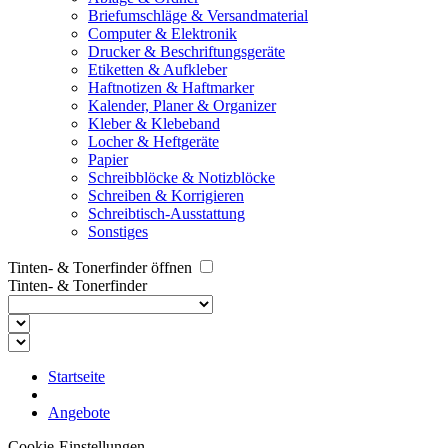
Briefumschläge & Versandmaterial
Computer & Elektronik
Drucker & Beschriftungsgeräte
Etiketten & Aufkleber
Haftnotizen & Haftmarker
Kalender, Planer & Organizer
Kleber & Klebeband
Locher & Heftgeräte
Papier
Schreibblöcke & Notizblöcke
Schreiben & Korrigieren
Schreibtisch-Ausstattung
Sonstiges
Tinten- & Tonerfinder öffnen
Tinten- & Tonerfinder
Startseite
Angebote
Cookie-Einstellungen