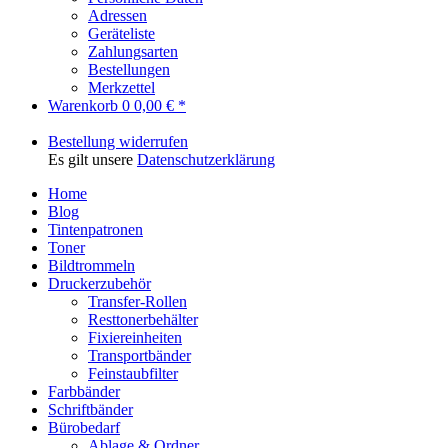
Adressen
Geräteliste
Zahlungsarten
Bestellungen
Merkzettel
Warenkorb
0
0,00 € *
Bestellung widerrufen
Es gilt unsere
Datenschutzerklärung
Home
Blog
Tintenpatronen
Toner
Bildtrommeln
Druckerzubehör
Transfer-Rollen
Resttonerbehälter
Fixiereinheiten
Transportbänder
Feinstaubfilter
Farbbänder
Schriftbänder
Bürobedarf
Ablage & Ordner