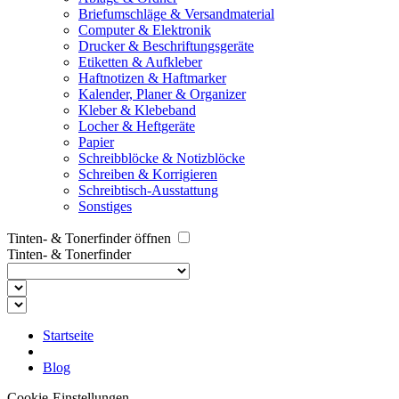
Briefumschläge & Versandmaterial
Computer & Elektronik
Drucker & Beschriftungsgeräte
Etiketten & Aufkleber
Haftnotizen & Haftmarker
Kalender, Planer & Organizer
Kleber & Klebeband
Locher & Heftgeräte
Papier
Schreibblöcke & Notizblöcke
Schreiben & Korrigieren
Schreibtisch-Ausstattung
Sonstiges
Tinten- & Tonerfinder öffnen
Tinten- & Tonerfinder
Startseite
Blog
Cookie-Einstellungen