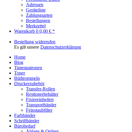
Adressen
Geräteliste
Zahlungsarten
Bestellungen
Merkzettel
Warenkorb
0
0,00 € *
Bestellung widerrufen
Es gilt unsere
Datenschutzerklärung
Home
Blog
Tintenpatronen
Toner
Bildtrommeln
Druckerzubehör
Transfer-Rollen
Resttonerbehälter
Fixiereinheiten
Transportbänder
Feinstaubfilter
Farbbänder
Schriftbänder
Bürobedarf
Ablage & Ordner