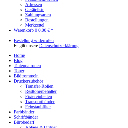
Adressen
Geräteliste
Zahlungsarten
Bestellungen
Merkzettel
Warenkorb
0
0,00 € *
Bestellung widerrufen
Es gilt unsere
Datenschutzerklärung
Home
Blog
Tintenpatronen
Toner
Bildtrommeln
Druckerzubehör
Transfer-Rollen
Resttonerbehälter
Fixiereinheiten
Transportbänder
Feinstaubfilter
Farbbänder
Schriftbänder
Bürobedarf
Ablage & Ordner