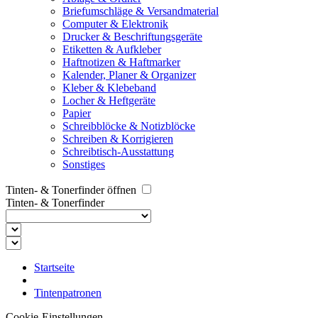
Briefumschläge & Versandmaterial
Computer & Elektronik
Drucker & Beschriftungsgeräte
Etiketten & Aufkleber
Haftnotizen & Haftmarker
Kalender, Planer & Organizer
Kleber & Klebeband
Locher & Heftgeräte
Papier
Schreibblöcke & Notizblöcke
Schreiben & Korrigieren
Schreibtisch-Ausstattung
Sonstiges
Tinten- & Tonerfinder öffnen
Tinten- & Tonerfinder
Startseite
Tintenpatronen
Cookie-Einstellungen