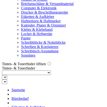
Briefumschläge & Versandmaterial
Computer & Elektronik
Drucker & Beschriftungsgeräte
Etiketten & Aufkleber
Haftnotizen & Haftmarker
Kalender, Planer & Organizer
Kleber & Klebeband
Locher & Heftgeräte
Papier
Schreibblöcke & Notizblöcke
Schreiben & Korrigieren
Schreibtisch-Ausstattung
Sonstiges
Tinten- & Tonerfinder öffnen
Tinten- & Tonerfinder
Startseite
Bürobedarf