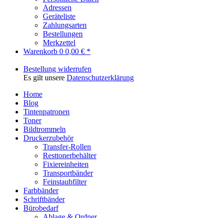
Adressen
Geräteliste
Zahlungsarten
Bestellungen
Merkzettel
Warenkorb
0
0,00 € *
Bestellung widerrufen
Es gilt unsere
Datenschutzerklärung
Home
Blog
Tintenpatronen
Toner
Bildtrommeln
Druckerzubehör
Transfer-Rollen
Resttonerbehälter
Fixiereinheiten
Transportbänder
Feinstaubfilter
Farbbänder
Schriftbänder
Bürobedarf
Ablage & Ordner