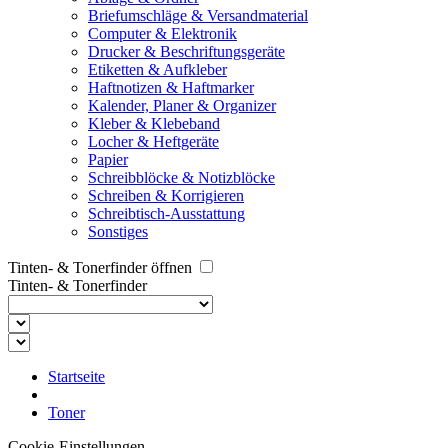
Briefumschläge & Versandmaterial
Computer & Elektronik
Drucker & Beschriftungsgeräte
Etiketten & Aufkleber
Haftnotizen & Haftmarker
Kalender, Planer & Organizer
Kleber & Klebeband
Locher & Heftgeräte
Papier
Schreibblöcke & Notizblöcke
Schreiben & Korrigieren
Schreibtisch-Ausstattung
Sonstiges
Tinten- & Tonerfinder öffnen
Tinten- & Tonerfinder
Startseite
Toner
Cookie-Einstellungen