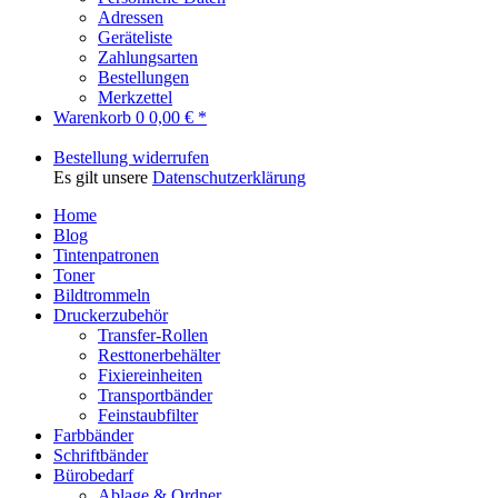
Adressen
Geräteliste
Zahlungsarten
Bestellungen
Merkzettel
Warenkorb
0
0,00 € *
Bestellung widerrufen
Es gilt unsere
Datenschutzerklärung
Home
Blog
Tintenpatronen
Toner
Bildtrommeln
Druckerzubehör
Transfer-Rollen
Resttonerbehälter
Fixiereinheiten
Transportbänder
Feinstaubfilter
Farbbänder
Schriftbänder
Bürobedarf
Ablage & Ordner