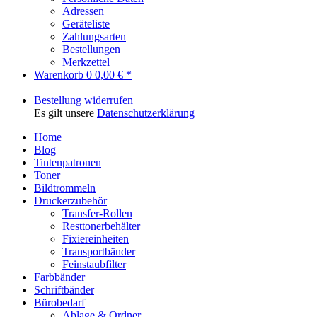
Adressen
Geräteliste
Zahlungsarten
Bestellungen
Merkzettel
Warenkorb
0
0,00 € *
Bestellung widerrufen
Es gilt unsere
Datenschutzerklärung
Home
Blog
Tintenpatronen
Toner
Bildtrommeln
Druckerzubehör
Transfer-Rollen
Resttonerbehälter
Fixiereinheiten
Transportbänder
Feinstaubfilter
Farbbänder
Schriftbänder
Bürobedarf
Ablage & Ordner