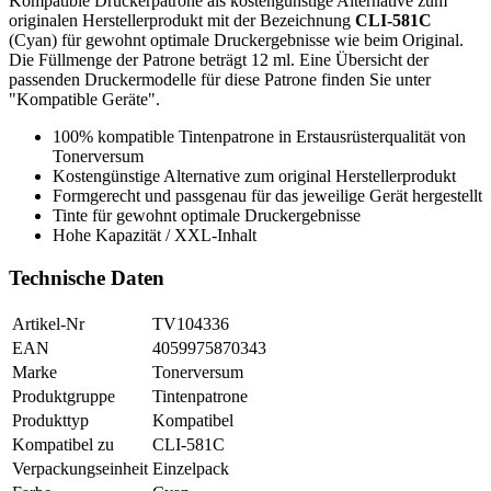
Kompatible Druckerpatrone als kostengünstige Alternative zum
originalen Herstellerprodukt mit der Bezeichnung
CLI-581C
(Cyan) für gewohnt optimale Druckergebnisse wie beim Original.
Die Füllmenge der Patrone beträgt 12 ml. Eine Übersicht der
passenden Druckermodelle für diese Patrone finden Sie unter
"Kompatible Geräte".
100% kompatible Tintenpatrone in Erstausrüsterqualität von
Tonerversum
Kostengünstige Alternative zum original Herstellerprodukt
Formgerecht und passgenau für das jeweilige Gerät hergestellt
Tinte für gewohnt optimale Druckergebnisse
Hohe Kapazität / XXL-Inhalt
Technische Daten
Artikel-Nr
TV104336
EAN
4059975870343
Marke
Tonerversum
Produktgruppe
Tintenpatrone
Produkttyp
Kompatibel
Kompatibel zu
CLI-581C
Verpackungseinheit
Einzelpack