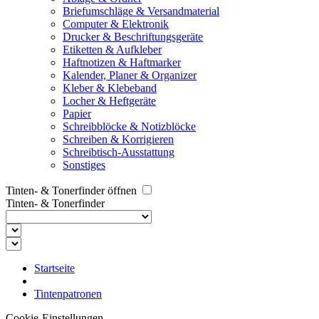
Briefumschläge & Versandmaterial
Computer & Elektronik
Drucker & Beschriftungsgeräte
Etiketten & Aufkleber
Haftnotizen & Haftmarker
Kalender, Planer & Organizer
Kleber & Klebeband
Locher & Heftgeräte
Papier
Schreibblöcke & Notizblöcke
Schreiben & Korrigieren
Schreibtisch-Ausstattung
Sonstiges
Tinten- & Tonerfinder öffnen
Tinten- & Tonerfinder
Startseite
Tintenpatronen
Cookie-Einstellungen