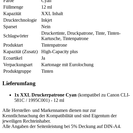
Farbe
Cyan
Füllmenge
12 ml
Kapazität
XXL Inhalt
Drucktechnologie
Inkjet
Sparset
Nein
Druckertinte, Druckpatrone, Tinte, Tinten-
Schlagwörter
Kartusche, Tintenpatrone
Produktart
Tintenpatrone
Kapazität (Zusatz)
High-Capacity plus
Ecoartikel
Ja
Verpackungsart
Kartonage mit Eurolochung
Produktgruppe
Tinten
Lieferumfang
1x XXL Druckerpatrone Cyan
(kompatibel zu Canon CLI-
581C / 1995C001) - 12 ml
Alle Hersteller- und Markennamen dienen nur zur
Kenntlichmachung der Kompatibilität und sind Eigentum der
jeweiligen Rechteinhaber.
Alle Angaben der Seitenleistung bei 5% Deckung auf DIN-A4.