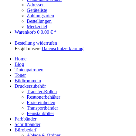
Adressen
Geräteliste
Zahlungsarten
Bestellungen
Merkzettel
Warenkorb
0
0,00 € *
Bestellung widerrufen
Es gilt unsere
Datenschutzerklärung
Home
Blog
Tintenpatronen
Toner
Bildtrommeln
Druckerzubehör
Transfer-Rollen
Resttonerbehälter
Fixiereinheiten
Transportbänder
Feinstaubfilter
Farbbänder
Schriftbänder
Bürobedarf
Ablage & Ordner