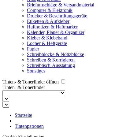
Briefumschläge & Versandmaterial
Computer & Elektronik
Drucker & Beschriftungsgeräte
Etiketten & Aufkleber
Haftnotizen & Haftmarker
Kalender, Planer & Organizer
Kleber & Klebeband
Locher & Heftgeräte
Papier
Schreibblöcke & Notizblöcke
Schreiben & Korrigieren
Schreibtisch-Ausstattung
Sonstiges
Tinten- & Tonerfinder öffnen
Tinten- & Tonerfinder
Startseite
Tintenpatronen
Cookie-Einstellungen