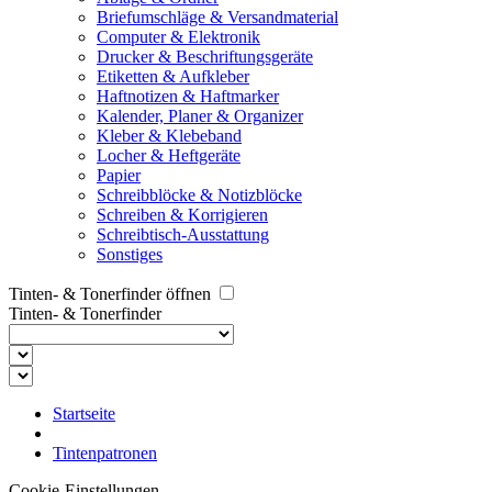
Briefumschläge & Versandmaterial
Computer & Elektronik
Drucker & Beschriftungsgeräte
Etiketten & Aufkleber
Haftnotizen & Haftmarker
Kalender, Planer & Organizer
Kleber & Klebeband
Locher & Heftgeräte
Papier
Schreibblöcke & Notizblöcke
Schreiben & Korrigieren
Schreibtisch-Ausstattung
Sonstiges
Tinten- & Tonerfinder öffnen
Tinten- & Tonerfinder
Startseite
Tintenpatronen
Cookie-Einstellungen