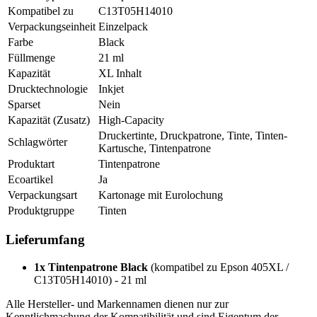
Kompatibel zu
C13T05H14010
Verpackungseinheit
Einzelpack
Farbe
Black
Füllmenge
21 ml
Kapazität
XL Inhalt
Drucktechnologie
Inkjet
Sparset
Nein
Kapazität (Zusatz)
High-Capacity
Druckertinte, Druckpatrone, Tinte, Tinten-
Schlagwörter
Kartusche, Tintenpatrone
Produktart
Tintenpatrone
Ecoartikel
Ja
Verpackungsart
Kartonage mit Eurolochung
Produktgruppe
Tinten
Lieferumfang
1x Tintenpatrone Black
(kompatibel zu Epson 405XL /
C13T05H14010) - 21 ml
Alle Hersteller- und Markennamen dienen nur zur
Kenntlichmachung der Kompatibilität und sind Eigentum der