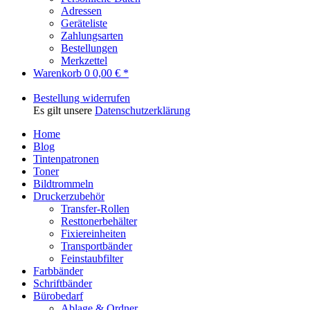
Adressen
Geräteliste
Zahlungsarten
Bestellungen
Merkzettel
Warenkorb
0
0,00 € *
Bestellung widerrufen
Es gilt unsere
Datenschutzerklärung
Home
Blog
Tintenpatronen
Toner
Bildtrommeln
Druckerzubehör
Transfer-Rollen
Resttonerbehälter
Fixiereinheiten
Transportbänder
Feinstaubfilter
Farbbänder
Schriftbänder
Bürobedarf
Ablage & Ordner