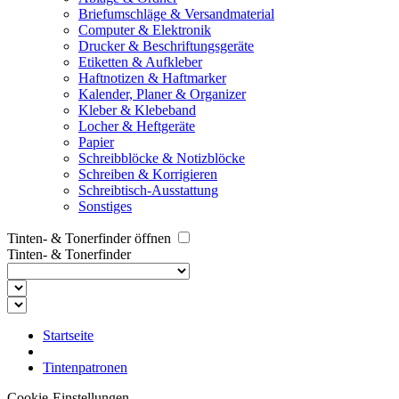
Briefumschläge & Versandmaterial
Computer & Elektronik
Drucker & Beschriftungsgeräte
Etiketten & Aufkleber
Haftnotizen & Haftmarker
Kalender, Planer & Organizer
Kleber & Klebeband
Locher & Heftgeräte
Papier
Schreibblöcke & Notizblöcke
Schreiben & Korrigieren
Schreibtisch-Ausstattung
Sonstiges
Tinten- & Tonerfinder öffnen
Tinten- & Tonerfinder
Startseite
Tintenpatronen
Cookie-Einstellungen