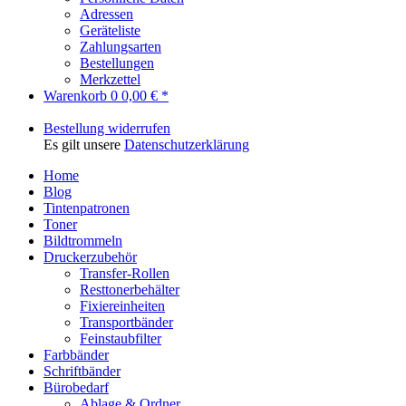
Adressen
Geräteliste
Zahlungsarten
Bestellungen
Merkzettel
Warenkorb
0
0,00 € *
Bestellung widerrufen
Es gilt unsere
Datenschutzerklärung
Home
Blog
Tintenpatronen
Toner
Bildtrommeln
Druckerzubehör
Transfer-Rollen
Resttonerbehälter
Fixiereinheiten
Transportbänder
Feinstaubfilter
Farbbänder
Schriftbänder
Bürobedarf
Ablage & Ordner