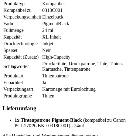
Produkttyp
Kompatibel
Kompatibel zu
0318C001
Verpackungseinheit
Einzelpack
Farbe
PigmentBlack
Füllmenge
24 ml
Kapazität
XL Inhalt
Drucktechnologie
Inkjet
Sparset
Nein
Kapazität (Zusatz)
High-Capacity
Druckertinte, Druckpatrone, Tinte, Tinten-
Schlagwörter
Kartusche, Tintenpatrone
Produktart
Tintenpatrone
Ecoartikel
Ja
Verpackungsart
Kartonage mit Eurolochung
Produktgruppe
Tinten
Lieferumfang
1x Tintenpatrone Pigment-Black
(kompatibel zu Canon
PGI-570PGBK / 0318C001) - 24ml
Alle Hersteller- und Markennamen dienen nur zur