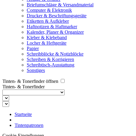
Briefumschläge & Versandmaterial
Computer & Elektronik
Drucker & Beschriftungsgeräte
Etiketten & Aufkleber
Haftnotizen & Haftmarker
Kalender, Planer & Organizer
Kleber & Klebeband
Locher & Heftgeräte
Papier
Schreibblöcke & Notizblöcke
Schreiben & Korrigieren
Schreibtisch-Ausstattung
Sonstiges
Tinten- & Tonerfinder öffnen
Tinten- & Tonerfinder
Startseite
Tintenpatronen
Cookie-Einstellungen