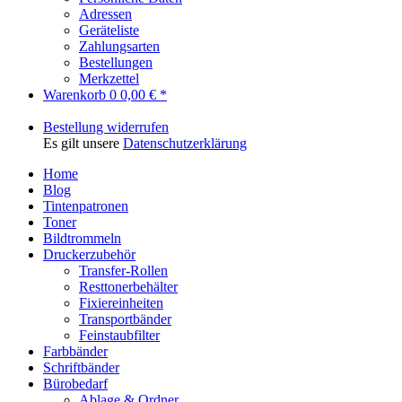
Adressen
Geräteliste
Zahlungsarten
Bestellungen
Merkzettel
Warenkorb
0
0,00 € *
Bestellung widerrufen
Es gilt unsere
Datenschutzerklärung
Home
Blog
Tintenpatronen
Toner
Bildtrommeln
Druckerzubehör
Transfer-Rollen
Resttonerbehälter
Fixiereinheiten
Transportbänder
Feinstaubfilter
Farbbänder
Schriftbänder
Bürobedarf
Ablage & Ordner