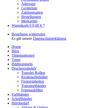
Adressen
Geräteliste
Zahlungsarten
Bestellungen
Merkzettel
Warenkorb
0
0,00 € *
Bestellung widerrufen
Es gilt unsere
Datenschutzerklärung
Home
Blog
Tintenpatronen
Toner
Bildtrommeln
Druckerzubehör
Transfer-Rollen
Resttonerbehälter
Fixiereinheiten
Transportbänder
Feinstaubfilter
Farbbänder
Schriftbänder
Bürobedarf
Ablage & Ordner