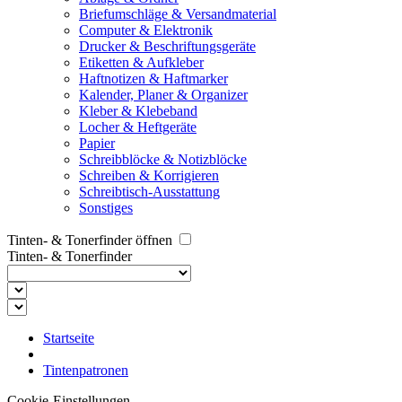
Briefumschläge & Versandmaterial
Computer & Elektronik
Drucker & Beschriftungsgeräte
Etiketten & Aufkleber
Haftnotizen & Haftmarker
Kalender, Planer & Organizer
Kleber & Klebeband
Locher & Heftgeräte
Papier
Schreibblöcke & Notizblöcke
Schreiben & Korrigieren
Schreibtisch-Ausstattung
Sonstiges
Tinten- & Tonerfinder öffnen
Tinten- & Tonerfinder
Startseite
Tintenpatronen
Cookie-Einstellungen