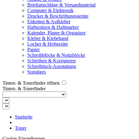
Briefumschläge & Versandmaterial
Computer & Elektronik
Drucker & Beschriftungsgeräte
Etiketten & Aufkleber
Haftnotizen & Haftmarker
Kalender, Planer & Organizer
Kleber & Klebeband
Locher & Heftgeräte
Papier
Schreibblöcke & Notizblöcke
Schreiben & Korrigieren
Schreibtisch-Ausstattung
Sonstiges
Tinten- & Tonerfinder öffnen
Tinten- & Tonerfinder
Startseite
Toner
Cookie-Einstellungen