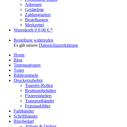
Adressen
Geräteliste
Zahlungsarten
Bestellungen
Merkzettel
Warenkorb
0
0,00 € *
Bestellung widerrufen
Es gilt unsere
Datenschutzerklärung
Home
Blog
Tintenpatronen
Toner
Bildtrommeln
Druckerzubehör
Transfer-Rollen
Resttonerbehälter
Fixiereinheiten
Transportbänder
Feinstaubfilter
Farbbänder
Schriftbänder
Bürobedarf
Ablage & Ordner