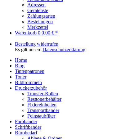
Adressen
Geräteliste
Zahlungsarten
Bestellungen
Merkzettel
Warenkorb
0
0,00 € *
Bestellung widerrufen
Es gilt unsere
Datenschutzerklärung
Home
Blog
Tintenpatronen
Toner
Bildtrommeln
Druckerzubehör
Transfer-Rollen
Resttonerbehälter
Fixiereinheiten
Transportbänder
Feinstaubfilter
Farbbänder
Schriftbänder
Bürobedarf
Ablage & Ordner