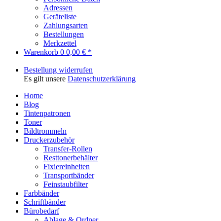
Adressen
Geräteliste
Zahlungsarten
Bestellungen
Merkzettel
Warenkorb
0
0,00 € *
Bestellung widerrufen
Es gilt unsere
Datenschutzerklärung
Home
Blog
Tintenpatronen
Toner
Bildtrommeln
Druckerzubehör
Transfer-Rollen
Resttonerbehälter
Fixiereinheiten
Transportbänder
Feinstaubfilter
Farbbänder
Schriftbänder
Bürobedarf
Ablage & Ordner