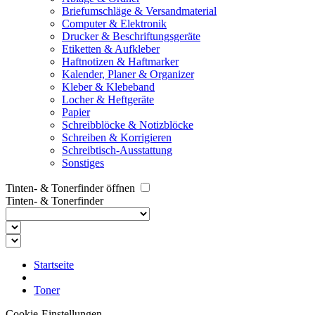
Briefumschläge & Versandmaterial
Computer & Elektronik
Drucker & Beschriftungsgeräte
Etiketten & Aufkleber
Haftnotizen & Haftmarker
Kalender, Planer & Organizer
Kleber & Klebeband
Locher & Heftgeräte
Papier
Schreibblöcke & Notizblöcke
Schreiben & Korrigieren
Schreibtisch-Ausstattung
Sonstiges
Tinten- & Tonerfinder öffnen
Tinten- & Tonerfinder
Startseite
Toner
Cookie-Einstellungen