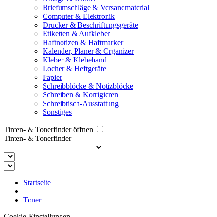
Briefumschläge & Versandmaterial
Computer & Elektronik
Drucker & Beschriftungsgeräte
Etiketten & Aufkleber
Haftnotizen & Haftmarker
Kalender, Planer & Organizer
Kleber & Klebeband
Locher & Heftgeräte
Papier
Schreibblöcke & Notizblöcke
Schreiben & Korrigieren
Schreibtisch-Ausstattung
Sonstiges
Tinten- & Tonerfinder öffnen
Tinten- & Tonerfinder
Startseite
Toner
Cookie-Einstellungen