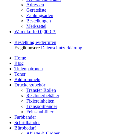
Adressen
Geräteliste
Zahlungsarten
Bestellungen
Merkzettel
Warenkorb
0
0,00 € *
Bestellung widerrufen
Es gilt unsere
Datenschutzerklärung
Home
Blog
Tintenpatronen
Toner
Bildtrommeln
Druckerzubehör
Transfer-Rollen
Resttonerbehälter
Fixiereinheiten
Transportbänder
Feinstaubfilter
Farbbänder
Schriftbänder
Bürobedarf
Ablage & Ordner