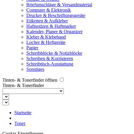
Briefumschläge & Versandmaterial
Computer & Elektronik
Drucker & Beschriftungsgeräte
Etiketten & Aufkleber
Haftnotizen & Haftmarker
Kalender, Planer & Organizer
Kleber & Klebeband
Locher & Heftgeräte
Papier
Schreibblöcke & Notizblöcke
Schreiben & Korrigieren
Schreibtisch-Ausstattung
Sonstiges
Tinten- & Tonerfinder öffnen
Tinten- & Tonerfinder
Startseite
Toner
Cookie-Einstellungen