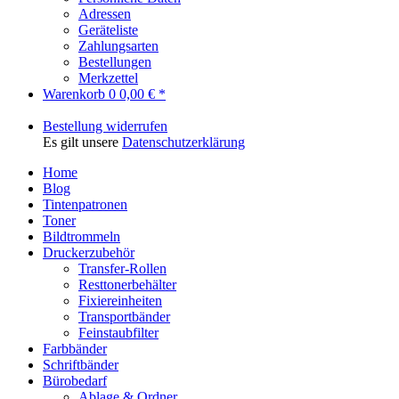
Adressen
Geräteliste
Zahlungsarten
Bestellungen
Merkzettel
Warenkorb
0
0,00 € *
Bestellung widerrufen
Es gilt unsere
Datenschutzerklärung
Home
Blog
Tintenpatronen
Toner
Bildtrommeln
Druckerzubehör
Transfer-Rollen
Resttonerbehälter
Fixiereinheiten
Transportbänder
Feinstaubfilter
Farbbänder
Schriftbänder
Bürobedarf
Ablage & Ordner