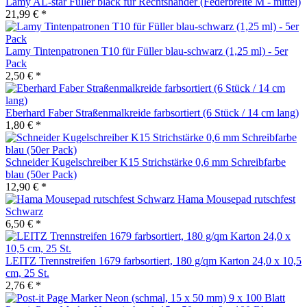
Lamy AL-star Füller black für Rechtshänder (Federbreite M - mittel)
21,99 € *
Lamy Tintenpatronen T10 für Füller blau-schwarz (1,25 ml) - 5er
Pack
2,50 € *
Eberhard Faber Straßenmalkreide farbsortiert (6 Stück / 14 cm lang)
1,80 € *
Schneider Kugelschreiber K15 Strichstärke 0,6 mm Schreibfarbe
blau (50er Pack)
12,90 € *
Hama Mousepad rutschfest
Schwarz
6,50 € *
LEITZ Trennstreifen 1679 farbsortiert, 180 g/qm Karton 24,0 x 10,5
cm, 25 St.
2,76 € *