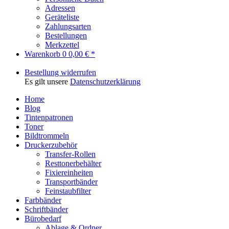
Adressen
Geräteliste
Zahlungsarten
Bestellungen
Merkzettel
Warenkorb
0
0,00 € *
Bestellung widerrufen
Es gilt unsere
Datenschutzerklärung
Home
Blog
Tintenpatronen
Toner
Bildtrommeln
Druckerzubehör
Transfer-Rollen
Resttonerbehälter
Fixiereinheiten
Transportbänder
Feinstaubfilter
Farbbänder
Schriftbänder
Bürobedarf
Ablage & Ordner