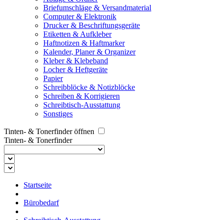
Briefumschläge & Versandmaterial
Computer & Elektronik
Drucker & Beschriftungsgeräte
Etiketten & Aufkleber
Haftnotizen & Haftmarker
Kalender, Planer & Organizer
Kleber & Klebeband
Locher & Heftgeräte
Papier
Schreibblöcke & Notizblöcke
Schreiben & Korrigieren
Schreibtisch-Ausstattung
Sonstiges
Tinten- & Tonerfinder öffnen
Tinten- & Tonerfinder
Startseite
Bürobedarf