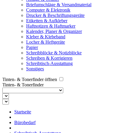
Briefumschläge & Versandmaterial
Computer & Elektronik
Drucker & Beschriftungsgeräte
Etiketten & Aufkleber
Haftnotizen & Haftmarker
Kalender, Planer & Organizer
Kleber & Klebeband
Locher & Heftgeräte
Papier
Schreibblöcke & Notizblöcke
Schreiben & Korrigieren
Schreibtisch-Ausstattung
Sonstiges
Tinten- & Tonerfinder öffnen
Tinten- & Tonerfinder
Startseite
Bürobedarf