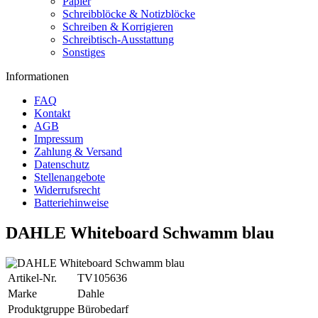
Papier
Schreibblöcke & Notizblöcke
Schreiben & Korrigieren
Schreibtisch-Ausstattung
Sonstiges
Informationen
FAQ
Kontakt
AGB
Impressum
Zahlung & Versand
Datenschutz
Stellenangebote
Widerrufsrecht
Batteriehinweise
DAHLE Whiteboard Schwamm blau
Artikel-Nr.
TV105636
Marke
Dahle
Produktgruppe
Bürobedarf