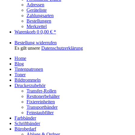
Adressen
Geräteliste
Zahlungsarten
Bestellungen
Merkzettel
Warenkorb
0
0,00 € *
Bestellung widerrufen
Es gilt unsere
Datenschutzerklärung
Home
Blog
Tintenpatronen
Toner
Bildtrommeln
Druckerzubehör
Transfer-Rollen
Resttonerbehälter
Fixiereinheiten
Transportbänder
Feinstaubfilter
Farbbänder
Schriftbänder
Bürobedarf
Ablage & Ordner