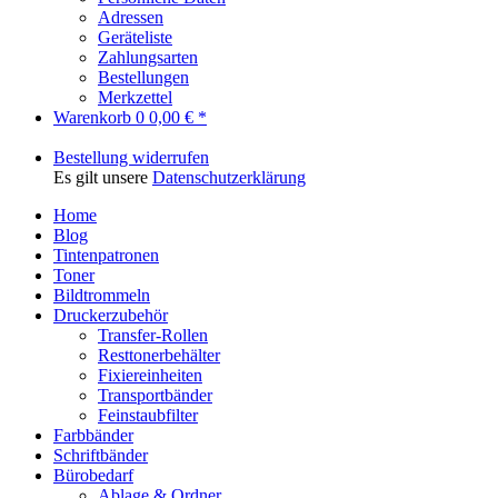
Adressen
Geräteliste
Zahlungsarten
Bestellungen
Merkzettel
Warenkorb
0
0,00 € *
Bestellung widerrufen
Es gilt unsere
Datenschutzerklärung
Home
Blog
Tintenpatronen
Toner
Bildtrommeln
Druckerzubehör
Transfer-Rollen
Resttonerbehälter
Fixiereinheiten
Transportbänder
Feinstaubfilter
Farbbänder
Schriftbänder
Bürobedarf
Ablage & Ordner