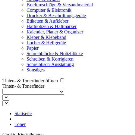
Briefumschläge & Versandmaterial
Computer & Elektronik
Drucker & Beschriftungsgeräte
Etiketten & Aufkleber
Haftnotizen & Haftmarker
Kalender, Planer & Organizer
Kleber & Klebeband
Locher & Heftgeräte
Papier
Schreibblöcke & Notizblöcke
Schreiben & Korrigieren
Schreibtisch-Ausstattung
Sonstiges
Tinten- & Tonerfinder öffnen
Tinten- & Tonerfinder
Startseite
Toner
Cookie-Einstellungen