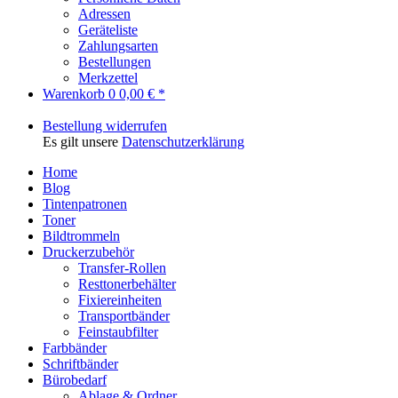
Adressen
Geräteliste
Zahlungsarten
Bestellungen
Merkzettel
Warenkorb
0
0,00 € *
Bestellung widerrufen
Es gilt unsere
Datenschutzerklärung
Home
Blog
Tintenpatronen
Toner
Bildtrommeln
Druckerzubehör
Transfer-Rollen
Resttonerbehälter
Fixiereinheiten
Transportbänder
Feinstaubfilter
Farbbänder
Schriftbänder
Bürobedarf
Ablage & Ordner