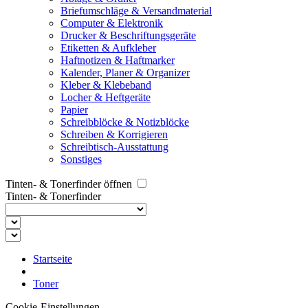
Briefumschläge & Versandmaterial
Computer & Elektronik
Drucker & Beschriftungsgeräte
Etiketten & Aufkleber
Haftnotizen & Haftmarker
Kalender, Planer & Organizer
Kleber & Klebeband
Locher & Heftgeräte
Papier
Schreibblöcke & Notizblöcke
Schreiben & Korrigieren
Schreibtisch-Ausstattung
Sonstiges
Tinten- & Tonerfinder öffnen
Tinten- & Tonerfinder
Startseite
Toner
Cookie-Einstellungen