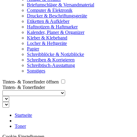
Briefumschläge & Versandmaterial
Computer & Elektronik
Drucker & Beschriftungsgeräte
Etiketten & Aufkleber
Haftnotizen & Haftmarker
Kalender, Planer & Organizer
Kleber & Klebeband
Locher & Heftgeräte
Papier
Schreibblöcke & Notizblöcke
Schreiben & Korrigieren
Schreibtisch-Ausstattung
Sonstiges
Tinten- & Tonerfinder öffnen
Tinten- & Tonerfinder
Startseite
Toner
Cookie-Einstellungen