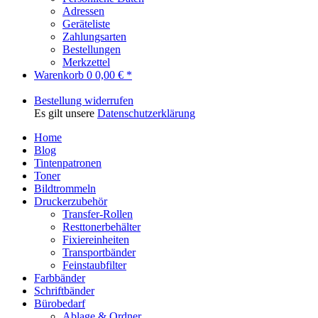
Adressen
Geräteliste
Zahlungsarten
Bestellungen
Merkzettel
Warenkorb
0
0,00 € *
Bestellung widerrufen
Es gilt unsere
Datenschutzerklärung
Home
Blog
Tintenpatronen
Toner
Bildtrommeln
Druckerzubehör
Transfer-Rollen
Resttonerbehälter
Fixiereinheiten
Transportbänder
Feinstaubfilter
Farbbänder
Schriftbänder
Bürobedarf
Ablage & Ordner