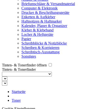
Briefumschläge & Versandmaterial
Computer & Elektronik
Drucker & Beschriftungsgeräte
Etiketten & Aufkleber
Haftnotizen & Haftmarker
Kalender, Planer & Organizer
Kleber & Klebeband
Locher & Heftgeräte
Papier
Schreibblöcke & Notizblöcke
Schreiben & Korrigieren
Schreibtisch-Ausstattung
Sonstiges
Tinten- & Tonerfinder öffnen
Tinten- & Tonerfinder
Startseite
Toner
Cookie-Einstellungen