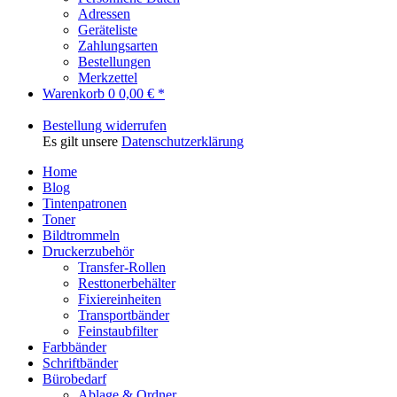
Adressen
Geräteliste
Zahlungsarten
Bestellungen
Merkzettel
Warenkorb
0
0,00 € *
Bestellung widerrufen
Es gilt unsere
Datenschutzerklärung
Home
Blog
Tintenpatronen
Toner
Bildtrommeln
Druckerzubehör
Transfer-Rollen
Resttonerbehälter
Fixiereinheiten
Transportbänder
Feinstaubfilter
Farbbänder
Schriftbänder
Bürobedarf
Ablage & Ordner