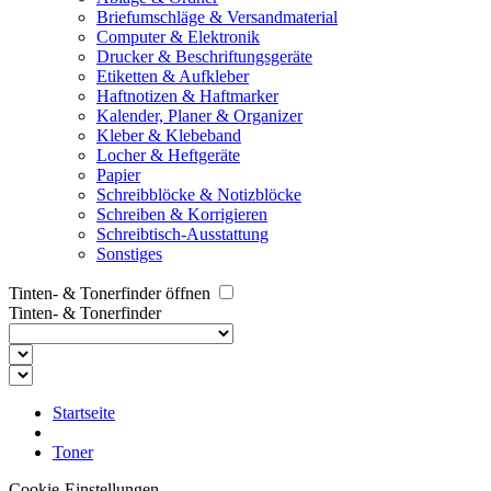
Briefumschläge & Versandmaterial
Computer & Elektronik
Drucker & Beschriftungsgeräte
Etiketten & Aufkleber
Haftnotizen & Haftmarker
Kalender, Planer & Organizer
Kleber & Klebeband
Locher & Heftgeräte
Papier
Schreibblöcke & Notizblöcke
Schreiben & Korrigieren
Schreibtisch-Ausstattung
Sonstiges
Tinten- & Tonerfinder öffnen
Tinten- & Tonerfinder
Startseite
Toner
Cookie-Einstellungen