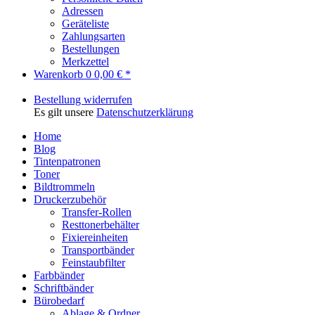
Adressen
Geräteliste
Zahlungsarten
Bestellungen
Merkzettel
Warenkorb
0
0,00 € *
Bestellung widerrufen
Es gilt unsere
Datenschutzerklärung
Home
Blog
Tintenpatronen
Toner
Bildtrommeln
Druckerzubehör
Transfer-Rollen
Resttonerbehälter
Fixiereinheiten
Transportbänder
Feinstaubfilter
Farbbänder
Schriftbänder
Bürobedarf
Ablage & Ordner