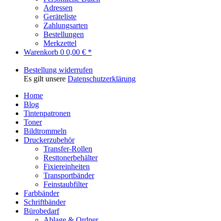
Adressen
Geräteliste
Zahlungsarten
Bestellungen
Merkzettel
Warenkorb
0
0,00 € *
Bestellung widerrufen
Es gilt unsere
Datenschutzerklärung
Home
Blog
Tintenpatronen
Toner
Bildtrommeln
Druckerzubehör
Transfer-Rollen
Resttonerbehälter
Fixiereinheiten
Transportbänder
Feinstaubfilter
Farbbänder
Schriftbänder
Bürobedarf
Ablage & Ordner