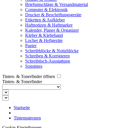
Briefumschläge & Versandmaterial
Computer & Elektronik
Drucker & Beschriftungsgeräte
Etiketten & Aufkleber
Haftnotizen & Haftmarker
Kalender, Planer & Organizer
Kleber & Klebeband
Locher & Heftgeräte
Papier
Schreibblöcke & Notizblöcke
Schreiben & Korrigieren
Schreibtisch-Ausstattung
Sonstiges
Tinten- & Tonerfinder öffnen
Tinten- & Tonerfinder
Startseite
Tintenpatronen
Cookie-Einstellungen