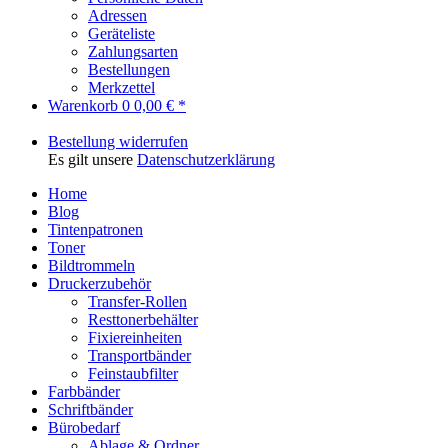
Adressen
Geräteliste
Zahlungsarten
Bestellungen
Merkzettel
Warenkorb
0
0,00 € *
Bestellung widerrufen
Es gilt unsere
Datenschutzerklärung
Home
Blog
Tintenpatronen
Toner
Bildtrommeln
Druckerzubehör
Transfer-Rollen
Resttonerbehälter
Fixiereinheiten
Transportbänder
Feinstaubfilter
Farbbänder
Schriftbänder
Bürobedarf
Ablage & Ordner