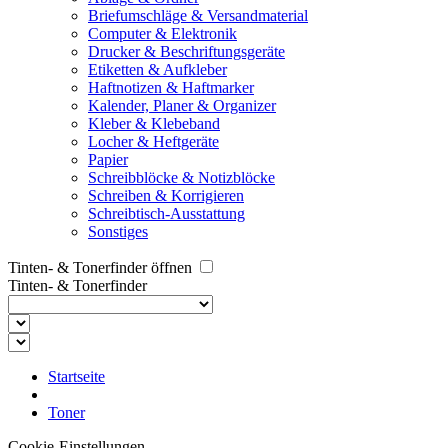
Briefumschläge & Versandmaterial
Computer & Elektronik
Drucker & Beschriftungsgeräte
Etiketten & Aufkleber
Haftnotizen & Haftmarker
Kalender, Planer & Organizer
Kleber & Klebeband
Locher & Heftgeräte
Papier
Schreibblöcke & Notizblöcke
Schreiben & Korrigieren
Schreibtisch-Ausstattung
Sonstiges
Tinten- & Tonerfinder öffnen
Tinten- & Tonerfinder
Startseite
Toner
Cookie-Einstellungen