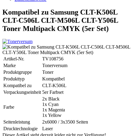
Kompatibel zu Samsung CLT-K506L
CLT-C506L CLT-M506L CLT-Y506L
Toner Multipack CMYK (5er Set)
Artikel-Nr.
TV108756
Marke
Tonerversum
Produktgruppe
Toner
Produkttyp
Kompatibel
Kompatibel zu
CLT-K506L
Verpackungseinheit
5er Farbset
2x Black
1x Cyan
Farbe
1x Magenta
1x Yellow
Seitenleistung
2x6000 / 3x3500 Seiten
Drucktechnologie
Laser
Dieser Artikel steht derzeit leider nicht zur Verfügung!