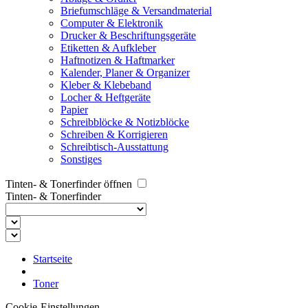
Briefumschläge & Versandmaterial
Computer & Elektronik
Drucker & Beschriftungsgeräte
Etiketten & Aufkleber
Haftnotizen & Haftmarker
Kalender, Planer & Organizer
Kleber & Klebeband
Locher & Heftgeräte
Papier
Schreibblöcke & Notizblöcke
Schreiben & Korrigieren
Schreibtisch-Ausstattung
Sonstiges
Tinten- & Tonerfinder öffnen
Tinten- & Tonerfinder
Startseite
Toner
Cookie-Einstellungen