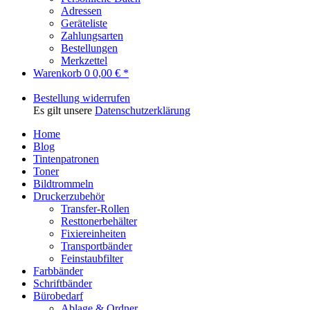
Adressen
Geräteliste
Zahlungsarten
Bestellungen
Merkzettel
Warenkorb
0
0,00 € *
Bestellung widerrufen
Es gilt unsere
Datenschutzerklärung
Home
Blog
Tintenpatronen
Toner
Bildtrommeln
Druckerzubehör
Transfer-Rollen
Resttonerbehälter
Fixiereinheiten
Transportbänder
Feinstaubfilter
Farbbänder
Schriftbänder
Bürobedarf
Ablage & Ordner