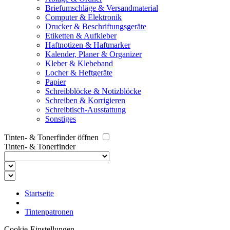
Briefumschläge & Versandmaterial
Computer & Elektronik
Drucker & Beschriftungsgeräte
Etiketten & Aufkleber
Haftnotizen & Haftmarker
Kalender, Planer & Organizer
Kleber & Klebeband
Locher & Heftgeräte
Papier
Schreibblöcke & Notizblöcke
Schreiben & Korrigieren
Schreibtisch-Ausstattung
Sonstiges
Tinten- & Tonerfinder öffnen
Tinten- & Tonerfinder
Startseite
Tintenpatronen
Cookie-Einstellungen