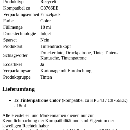
Produkttyp
Recycelt
Kompatibel zu
C8766EE
Verpackungseinheit
Einzelpack
Farbe
Color
Füllmenge
18 ml
Drucktechnologie
Inkjet
Sparset
Nein
Produktart
Tintendruckkopf
Druckertinte, Druckpatrone, Tinte, Tinten-
Schlagwörter
Kartusche, Tintenpatrone
Ecoartikel
Ja
Verpackungsart
Kartonage mit Eurolochung
Produktgruppe
Tinten
Lieferumfang
1x Tintenpatrone Color
(kompatibel zu HP 343 / C8766EE)
- 18ml
Alle Hersteller- und Markennamen dienen nur zur
Kenntlichmachung der Kompatibilität und sind Eigentum der
jeweiligen Rechteinhaber.