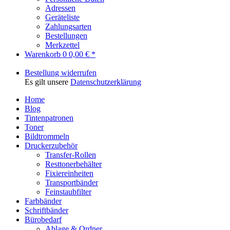
Adressen
Geräteliste
Zahlungsarten
Bestellungen
Merkzettel
Warenkorb
0
0,00 € *
Bestellung widerrufen
Es gilt unsere
Datenschutzerklärung
Home
Blog
Tintenpatronen
Toner
Bildtrommeln
Druckerzubehör
Transfer-Rollen
Resttonerbehälter
Fixiereinheiten
Transportbänder
Feinstaubfilter
Farbbänder
Schriftbänder
Bürobedarf
Ablage & Ordner