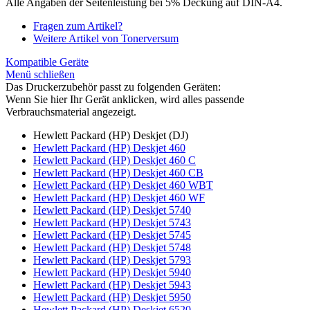
Alle Angaben der Seitenleistung bei 5% Deckung auf DIN-A4.
Fragen zum Artikel?
Weitere Artikel von Tonerversum
Kompatible Geräte
Menü schließen
Das Druckerzubehör passt zu folgenden Geräten:
Wenn Sie hier Ihr Gerät anklicken, wird alles passende
Verbrauchsmaterial angezeigt.
Hewlett Packard (HP) Deskjet (DJ)
Hewlett Packard (HP) Deskjet 460
Hewlett Packard (HP) Deskjet 460 C
Hewlett Packard (HP) Deskjet 460 CB
Hewlett Packard (HP) Deskjet 460 WBT
Hewlett Packard (HP) Deskjet 460 WF
Hewlett Packard (HP) Deskjet 5740
Hewlett Packard (HP) Deskjet 5743
Hewlett Packard (HP) Deskjet 5745
Hewlett Packard (HP) Deskjet 5748
Hewlett Packard (HP) Deskjet 5793
Hewlett Packard (HP) Deskjet 5940
Hewlett Packard (HP) Deskjet 5943
Hewlett Packard (HP) Deskjet 5950
Hewlett Packard (HP) Deskjet 6520