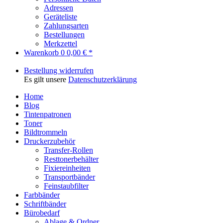
Adressen
Geräteliste
Zahlungsarten
Bestellungen
Merkzettel
Warenkorb
0
0,00 € *
Bestellung widerrufen
Es gilt unsere
Datenschutzerklärung
Home
Blog
Tintenpatronen
Toner
Bildtrommeln
Druckerzubehör
Transfer-Rollen
Resttonerbehälter
Fixiereinheiten
Transportbänder
Feinstaubfilter
Farbbänder
Schriftbänder
Bürobedarf
Ablage & Ordner