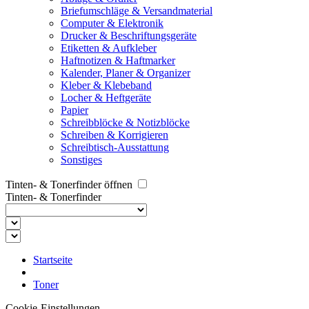
Briefumschläge & Versandmaterial
Computer & Elektronik
Drucker & Beschriftungsgeräte
Etiketten & Aufkleber
Haftnotizen & Haftmarker
Kalender, Planer & Organizer
Kleber & Klebeband
Locher & Heftgeräte
Papier
Schreibblöcke & Notizblöcke
Schreiben & Korrigieren
Schreibtisch-Ausstattung
Sonstiges
Tinten- & Tonerfinder öffnen
Tinten- & Tonerfinder
Startseite
Toner
Cookie-Einstellungen