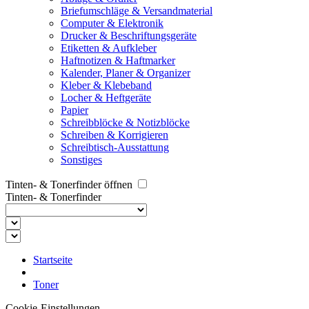
Briefumschläge & Versandmaterial
Computer & Elektronik
Drucker & Beschriftungsgeräte
Etiketten & Aufkleber
Haftnotizen & Haftmarker
Kalender, Planer & Organizer
Kleber & Klebeband
Locher & Heftgeräte
Papier
Schreibblöcke & Notizblöcke
Schreiben & Korrigieren
Schreibtisch-Ausstattung
Sonstiges
Tinten- & Tonerfinder öffnen
Tinten- & Tonerfinder
Startseite
Toner
Cookie-Einstellungen