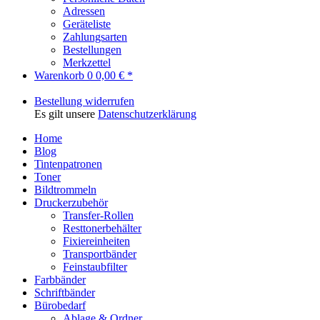
Adressen
Geräteliste
Zahlungsarten
Bestellungen
Merkzettel
Warenkorb
0
0,00 € *
Bestellung widerrufen
Es gilt unsere
Datenschutzerklärung
Home
Blog
Tintenpatronen
Toner
Bildtrommeln
Druckerzubehör
Transfer-Rollen
Resttonerbehälter
Fixiereinheiten
Transportbänder
Feinstaubfilter
Farbbänder
Schriftbänder
Bürobedarf
Ablage & Ordner