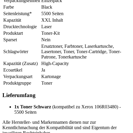
Verpackungseinheit
Einzelpack
Farbe
Black
Seitenleistung*
5500 Seiten
Kapazität
XXL Inhalt
Drucktechnologie
Laser
Produktart
Toner-Kit
Sparset
Nein
Ersatztoner, Farbtoner, Laserkartusche,
Schlagwörter
Lasertoner, Toner, Toner-Cartridge, Toner-
Patrone, Tonerkartusche
Kapazität (Zusatz)
High-Capacity
Ecoartikel
Ja
Verpackungsart
Kartonage
Produktgruppe
Toner
Lieferumfang
1x Toner Schwarz
(kompatibel zu Xerox 106R03480) -
5500 Seiten
Alle Hersteller- und Markennamen dienen nur zur
Kenntlichmachung der Kompatibilität und sind Eigentum der
jeweiligen Rechteinhaber.