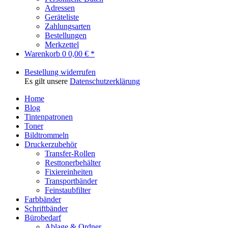
Adressen
Geräteliste
Zahlungsarten
Bestellungen
Merkzettel
Warenkorb
0
0,00 € *
Bestellung widerrufen
Es gilt unsere
Datenschutzerklärung
Home
Blog
Tintenpatronen
Toner
Bildtrommeln
Druckerzubehör
Transfer-Rollen
Resttonerbehälter
Fixiereinheiten
Transportbänder
Feinstaubfilter
Farbbänder
Schriftbänder
Bürobedarf
Ablage & Ordner