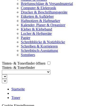
Briefumschläge & Versandmaterial
Computer & Elektronik
Drucker & Beschriftungsgeräte
Etiketten & Aufkleber
Haftnotizen & Haftmarker
Kalender, Planer & Organizer
Kleber & Klebeband
Locher & Heftgeräte
Papier
Schreibblöcke & Notizblöcke
Schreiben & Korrigieren
Schreibtisch-Ausstattung
Sonstiges
Tinten- & Tonerfinder öffnen
Tinten- & Tonerfinder
Startseite
Toner
Cookie-Einstellungen