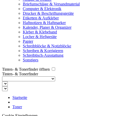
Briefumschläge & Versandmaterial
Computer & Elektronik
Drucker & Beschriftungsgeräte
Etiketten & Aufkleber
Haftnotizen & Haftmarker
Kalender, Planer & Organizer
Kleber & Klebeband
Locher & Heftgeräte
Papier
Schreibblöcke & Notizblöcke
Schreiben & Korrigieren
Schreibtisch-Ausstattung
Sonstiges
Tinten- & Tonerfinder öffnen
Tinten- & Tonerfinder
Startseite
Toner
Cookie-Einstellungen