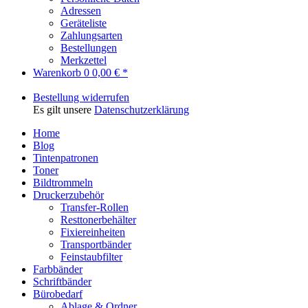
Adressen
Geräteliste
Zahlungsarten
Bestellungen
Merkzettel
Warenkorb
0
0,00 € *
Bestellung widerrufen
Es gilt unsere
Datenschutzerklärung
Home
Blog
Tintenpatronen
Toner
Bildtrommeln
Druckerzubehör
Transfer-Rollen
Resttonerbehälter
Fixiereinheiten
Transportbänder
Feinstaubfilter
Farbbänder
Schriftbänder
Bürobedarf
Ablage & Ordner