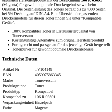
originalen Herstellerprodukt mit der Bezeichnung
106 R 03691
(Magenta) für gewohnt optimale Druckergebnisse wie beim
Original. Die Seitenleistung des Toners beträgt bis zu 4300 Seiten
bei 5% Deckung auf DIN-A4. Eine Übersicht der passenden
Druckermodelle für diesen Toner finden Sie unter "Kompatible
Geräte".
100% kompatibler Toner in Erstausrüsterqualität von
Tonerversum
Kostengünstige Alternative zum original Herstellerprodukt
Formgerecht und passgenau für das jeweilige Gerät hergestellt
Tonerpulver für gewohnt optimale Druckergebnisse
Technische Daten
Artikel-Nr
TV104149
EAN
4059975863345
Marke
Tonerversum
Produktgruppe
Toner
Produkttyp
Kompatibel
Kompatibel zu
106 R 03691
Verpackungseinheit
Einzelpack
Farbe
Magenta