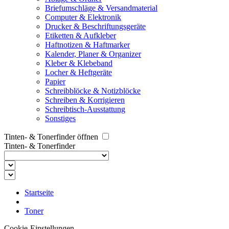
Briefumschläge & Versandmaterial
Computer & Elektronik
Drucker & Beschriftungsgeräte
Etiketten & Aufkleber
Haftnotizen & Haftmarker
Kalender, Planer & Organizer
Kleber & Klebeband
Locher & Heftgeräte
Papier
Schreibblöcke & Notizblöcke
Schreiben & Korrigieren
Schreibtisch-Ausstattung
Sonstiges
Tinten- & Tonerfinder öffnen
Tinten- & Tonerfinder
Startseite
Toner
Cookie-Einstellungen