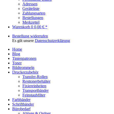
Adressen
Geräteliste
Zahlungsarten
Bestellungen
Merkzettel
Warenkorb
0
0,00 € *
Bestellung widerrufen
Es gilt unsere
Datenschutzerklärung
Home
Blog
Tintenpatronen
Toner
Bildtrommeln
Druckerzubehör
Transfer-Rollen
Resttonerbehälter
Fixiereinheiten
Transportbänder
Feinstaubfilter
Farbbänder
Schriftbänder
Bürobedarf
Ablage & Ordner