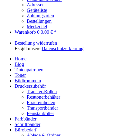
Adressen
Geräteliste
Zahlungsarten
Bestellungen
Merkzettel
Warenkorb
0
0,00 € *
Bestellung widerrufen
Es gilt unsere
Datenschutzerklärung
Home
Blog
Tintenpatronen
Toner
Bildtrommeln
Druckerzubehör
Transfer-Rollen
Resttonerbehälter
Fixiereinheiten
Transportbänder
Feinstaubfilter
Farbbänder
Schriftbänder
Bürobedarf
Ablage & Ordner