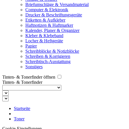
Briefumschläge & Versandmaterial
Computer & Elektronik
Drucker & Beschriftungsgeräte
Etiketten & Aufkleber
Haftnotizen & Haftmarker
Kalender, Planer & Organizer
Kleber & Klebeband
Locher & Heftgeräte
Papier
Schreibblöcke & Notizblöcke
Schreiben & Korrigieren
Schreibtisch-Ausstattung
Sonstiges
Tinten- & Tonerfinder öffnen
Tinten- & Tonerfinder
Startseite
Toner
Cookie-Einstellungen