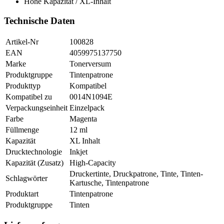
Hohe Kapazität / XL-Inhalt
Technische Daten
Artikel-Nr
100828
EAN
4059975137750
Marke
Tonerversum
Produktgruppe
Tintenpatrone
Produkttyp
Kompatibel
Kompatibel zu
0014N1094E
Verpackungseinheit
Einzelpack
Farbe
Magenta
Füllmenge
12 ml
Kapazität
XL Inhalt
Drucktechnologie
Inkjet
Kapazität (Zusatz)
High-Capacity
Druckertinte, Druckpatrone, Tinte, Tinten-
Schlagwörter
Kartusche, Tintenpatrone
Produktart
Tintenpatrone
Produktgruppe
Tinten