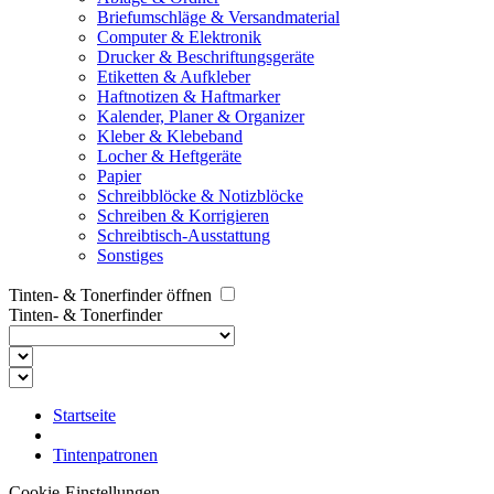
Briefumschläge & Versandmaterial
Computer & Elektronik
Drucker & Beschriftungsgeräte
Etiketten & Aufkleber
Haftnotizen & Haftmarker
Kalender, Planer & Organizer
Kleber & Klebeband
Locher & Heftgeräte
Papier
Schreibblöcke & Notizblöcke
Schreiben & Korrigieren
Schreibtisch-Ausstattung
Sonstiges
Tinten- & Tonerfinder öffnen
Tinten- & Tonerfinder
Startseite
Tintenpatronen
Cookie-Einstellungen