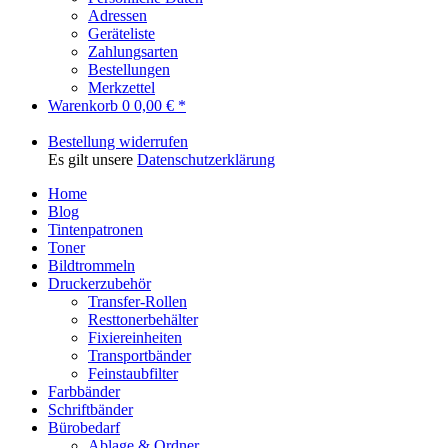
Adressen
Geräteliste
Zahlungsarten
Bestellungen
Merkzettel
Warenkorb
0
0,00 € *
Bestellung widerrufen
Es gilt unsere
Datenschutzerklärung
Home
Blog
Tintenpatronen
Toner
Bildtrommeln
Druckerzubehör
Transfer-Rollen
Resttonerbehälter
Fixiereinheiten
Transportbänder
Feinstaubfilter
Farbbänder
Schriftbänder
Bürobedarf
Ablage & Ordner