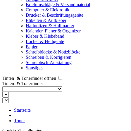
Briefumschläge & Versandmaterial
Computer & Elektronik
Drucker & Beschriftungsgeräte
Etiketten & Aufkleber
Haftnotizen & Haftmarker
Kalender, Planer & Organizer
Kleber & Klebeband
Locher & Heftgeräte
Papier
Schreibblöcke & Notizblöcke
Schreiben & Korrigieren
Schreibtisch-Ausstattung
Sonstiges
Tinten- & Tonerfinder öffnen
Tinten- & Tonerfinder
Startseite
Toner
Cookie-Einstellungen