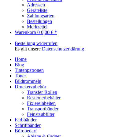
Adressen
Geräteliste
Zahlungsarten
Bestellungen
Merkzettel
Warenkorb
0
0,00 € *
Bestellung widerrufen
Es gilt unsere
Datenschutzerklärung
Home
Blog
Tintenpatronen
Toner
Bildtrommeln
Druckerzubehör
Transfer-Rollen
Resttonerbehälter
Fixiereinheiten
Transportbänder
Feinstaubfilter
Farbbänder
Schriftbänder
Bürobedarf
Ablage & Ordner