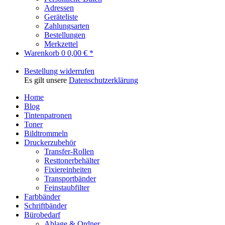
Adressen
Geräteliste
Zahlungsarten
Bestellungen
Merkzettel
Warenkorb
0
0,00 € *
Bestellung widerrufen
Es gilt unsere
Datenschutzerklärung
Home
Blog
Tintenpatronen
Toner
Bildtrommeln
Druckerzubehör
Transfer-Rollen
Resttonerbehälter
Fixiereinheiten
Transportbänder
Feinstaubfilter
Farbbänder
Schriftbänder
Bürobedarf
Ablage & Ordner