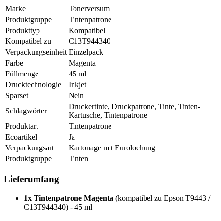
Marke
Tonerversum
Produktgruppe
Tintenpatrone
Produkttyp
Kompatibel
Kompatibel zu
C13T944340
Verpackungseinheit
Einzelpack
Farbe
Magenta
Füllmenge
45 ml
Drucktechnologie
Inkjet
Sparset
Nein
Druckertinte, Druckpatrone, Tinte, Tinten-
Schlagwörter
Kartusche, Tintenpatrone
Produktart
Tintenpatrone
Ecoartikel
Ja
Verpackungsart
Kartonage mit Eurolochung
Produktgruppe
Tinten
Lieferumfang
1x Tintenpatrone Magenta
(kompatibel zu Epson T9443 /
C13T944340) - 45 ml