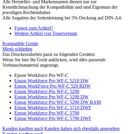
Alle Hersteller- und Markennamen dienen nur zur
Kenntlichmachung der Kompatibilität und sind Eigentum der
jeweiligen Rechteinhaber.
Alle Angaben der Seitenleistung bei 5% Deckung auf DIN-A4.
Fragen zum Artikel?
Weitere Artikel von Tonerversum
Kompatible Geräte
Menü schließen
Das Druckerzubehör passt zu folgenden Geräten:
Wenn Sie hier Ihr Gerät anklicken, wird alles passende
Verbrauchsmaterial angezeigt.
Epson Workforce Pro WF-C
Epson Workforce Pro WF-C 5210 DW
Epson WorkForce Pro WF-C 529 RDW
Epson Workforce Pro WF-C 5290
Epson Workforce Pro WF-C 5290 DW
Epson Workforce Pro WF-C 5290 DW BAM
Epson Workforce Pro WF-C 5710 DWF
Epson Workforce Pro WF-C 5790
Epson Workforce Pro WF-C 5790 DWF
Kunden kauften auch
Kunden haben sich ebenfalls angesehen
Kunden kauften auch