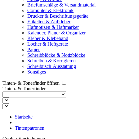
Briefumschläge & Versandmaterial
Computer & Elektronik
Drucker & Beschriftungsgeräte
Etiketten & Aufkleber
Haftnotizen & Haftmarker
Kalender, Planer & Organizer
Kleber & Klebeband
Locher & Heftgeräte
Papier
Schreibblöcke & Notizblöcke
Schreiben & Korrigieren
Schreibtisch-Ausstattung
Sonstiges
Tinten- & Tonerfinder öffnen
Tinten- & Tonerfinder
Startseite
Tintenpatronen
Cookie-Einstellungen