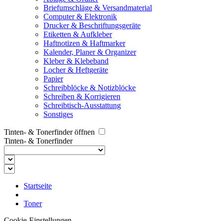
Briefumschläge & Versandmaterial
Computer & Elektronik
Drucker & Beschriftungsgeräte
Etiketten & Aufkleber
Haftnotizen & Haftmarker
Kalender, Planer & Organizer
Kleber & Klebeband
Locher & Heftgeräte
Papier
Schreibblöcke & Notizblöcke
Schreiben & Korrigieren
Schreibtisch-Ausstattung
Sonstiges
Tinten- & Tonerfinder öffnen
Tinten- & Tonerfinder
Startseite
Toner
Cookie-Einstellungen