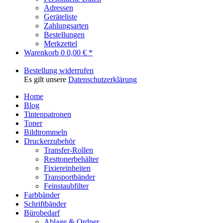
Adressen
Geräteliste
Zahlungsarten
Bestellungen
Merkzettel
Warenkorb
0
0,00 € *
Bestellung widerrufen
Es gilt unsere
Datenschutzerklärung
Home
Blog
Tintenpatronen
Toner
Bildtrommeln
Druckerzubehör
Transfer-Rollen
Resttonerbehälter
Fixiereinheiten
Transportbänder
Feinstaubfilter
Farbbänder
Schriftbänder
Bürobedarf
Ablage & Ordner