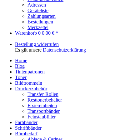
Adressen
Geräteliste
Zahlungsarten
Bestellungen
Merkzettel
Warenkorb
0
0,00 € *
Bestellung widerrufen
Es gilt unsere
Datenschutzerklärung
Home
Blog
Tintenpatronen
Toner
Bildtrommeln
Druckerzubehör
Transfer-Rollen
Resttonerbehälter
Fixiereinheiten
Transportbänder
Feinstaubfilter
Farbbänder
Schriftbänder
Bürobedarf
Ablage & Ordner