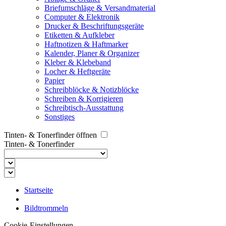
Briefumschläge & Versandmaterial
Computer & Elektronik
Drucker & Beschriftungsgeräte
Etiketten & Aufkleber
Haftnotizen & Haftmarker
Kalender, Planer & Organizer
Kleber & Klebeband
Locher & Heftgeräte
Papier
Schreibblöcke & Notizblöcke
Schreiben & Korrigieren
Schreibtisch-Ausstattung
Sonstiges
Tinten- & Tonerfinder öffnen
Tinten- & Tonerfinder
Startseite
Bildtrommeln
Cookie-Einstellungen