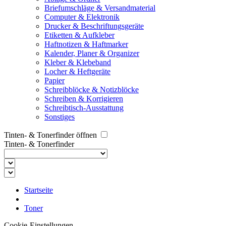
Briefumschläge & Versandmaterial
Computer & Elektronik
Drucker & Beschriftungsgeräte
Etiketten & Aufkleber
Haftnotizen & Haftmarker
Kalender, Planer & Organizer
Kleber & Klebeband
Locher & Heftgeräte
Papier
Schreibblöcke & Notizblöcke
Schreiben & Korrigieren
Schreibtisch-Ausstattung
Sonstiges
Tinten- & Tonerfinder öffnen
Tinten- & Tonerfinder
Startseite
Toner
Cookie-Einstellungen