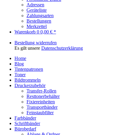
Adressen
Geräteliste
Zahlungsarten
Bestellungen
Merkzettel
Warenkorb
0
0,00 € *
Bestellung widerrufen
Es gilt unsere
Datenschutzerklärung
Home
Blog
Tintenpatronen
Toner
Bildtrommeln
Druckerzubehör
Transfer-Rollen
Resttonerbehälter
Fixiereinheiten
Transportbänder
Feinstaubfilter
Farbbänder
Schriftbänder
Bürobedarf
Ablage & Ordner