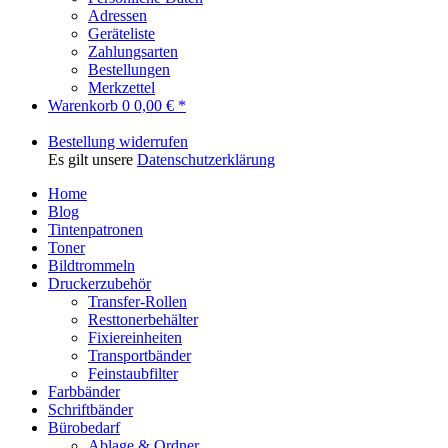
Adressen
Geräteliste
Zahlungsarten
Bestellungen
Merkzettel
Warenkorb
0
0,00 € *
Bestellung widerrufen
Es gilt unsere
Datenschutzerklärung
Home
Blog
Tintenpatronen
Toner
Bildtrommeln
Druckerzubehör
Transfer-Rollen
Resttonerbehälter
Fixiereinheiten
Transportbänder
Feinstaubfilter
Farbbänder
Schriftbänder
Bürobedarf
Ablage & Ordner