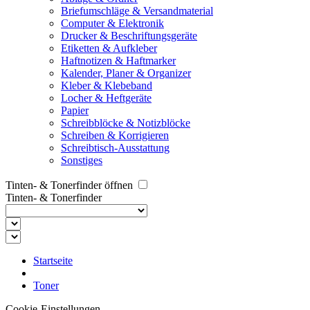
Briefumschläge & Versandmaterial
Computer & Elektronik
Drucker & Beschriftungsgeräte
Etiketten & Aufkleber
Haftnotizen & Haftmarker
Kalender, Planer & Organizer
Kleber & Klebeband
Locher & Heftgeräte
Papier
Schreibblöcke & Notizblöcke
Schreiben & Korrigieren
Schreibtisch-Ausstattung
Sonstiges
Tinten- & Tonerfinder öffnen
Tinten- & Tonerfinder
Startseite
Toner
Cookie-Einstellungen