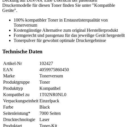
Deckung auf DIN-A4. Eine Übersicht der passenden
Druckermodelle für diesen Toner finden Sie unter "Kompatible
Geräte".
100% kompatibler Toner in Erstausrüsterqualität von
Tonerversum
Kostengünstige Alternative zum original Herstellerprodukt
Formgerecht und passgenau für das jeweilige Gerät hergestellt
Tonerpulver für gewohnt optimale Druckergebnisse
Technische Daten
Artikel-Nr
102427
EAN
4059975860450
Marke
Tonerversum
Produktgruppe
Toner
Produkttyp
Kompatibel
Kompatibel zu
1T02NR0NL0
Verpackungseinheit
Einzelpack
Farbe
Black
Seitenleistung*
7000 Seiten
Drucktechnologie
Laser
Produktart
Toner-Kit