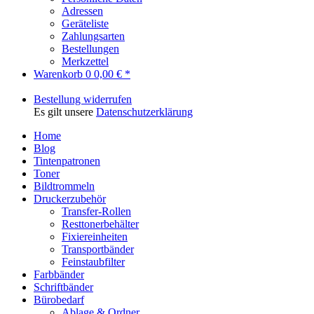
Adressen
Geräteliste
Zahlungsarten
Bestellungen
Merkzettel
Warenkorb
0
0,00 € *
Bestellung widerrufen
Es gilt unsere
Datenschutzerklärung
Home
Blog
Tintenpatronen
Toner
Bildtrommeln
Druckerzubehör
Transfer-Rollen
Resttonerbehälter
Fixiereinheiten
Transportbänder
Feinstaubfilter
Farbbänder
Schriftbänder
Bürobedarf
Ablage & Ordner