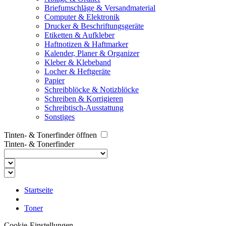
Briefumschläge & Versandmaterial
Computer & Elektronik
Drucker & Beschriftungsgeräte
Etiketten & Aufkleber
Haftnotizen & Haftmarker
Kalender, Planer & Organizer
Kleber & Klebeband
Locher & Heftgeräte
Papier
Schreibblöcke & Notizblöcke
Schreiben & Korrigieren
Schreibtisch-Ausstattung
Sonstiges
Tinten- & Tonerfinder öffnen
Tinten- & Tonerfinder
Startseite
Toner
Cookie-Einstellungen