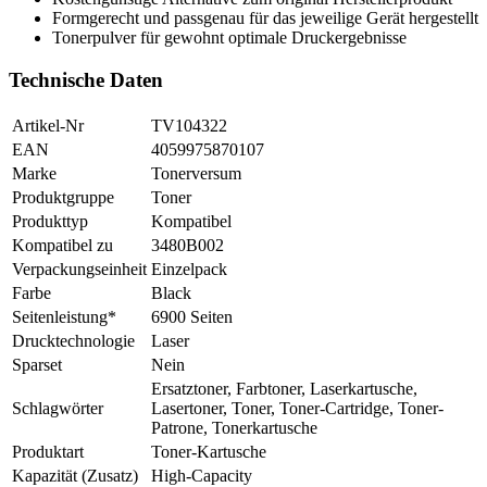
Formgerecht und passgenau für das jeweilige Gerät hergestellt
Tonerpulver für gewohnt optimale Druckergebnisse
Technische Daten
Artikel-Nr
TV104322
EAN
4059975870107
Marke
Tonerversum
Produktgruppe
Toner
Produkttyp
Kompatibel
Kompatibel zu
3480B002
Verpackungseinheit
Einzelpack
Farbe
Black
Seitenleistung*
6900 Seiten
Drucktechnologie
Laser
Sparset
Nein
Ersatztoner, Farbtoner, Laserkartusche,
Schlagwörter
Lasertoner, Toner, Toner-Cartridge, Toner-
Patrone, Tonerkartusche
Produktart
Toner-Kartusche
Kapazität (Zusatz)
High-Capacity