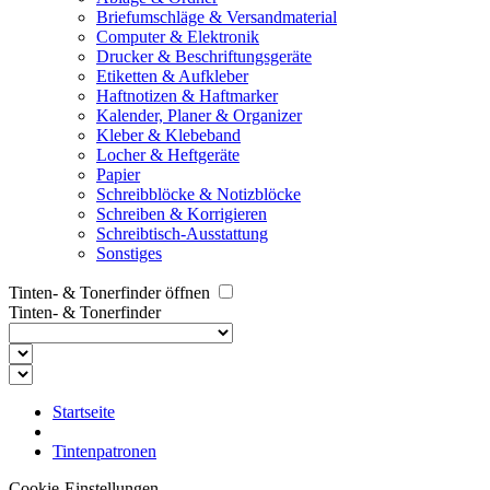
Briefumschläge & Versandmaterial
Computer & Elektronik
Drucker & Beschriftungsgeräte
Etiketten & Aufkleber
Haftnotizen & Haftmarker
Kalender, Planer & Organizer
Kleber & Klebeband
Locher & Heftgeräte
Papier
Schreibblöcke & Notizblöcke
Schreiben & Korrigieren
Schreibtisch-Ausstattung
Sonstiges
Tinten- & Tonerfinder öffnen
Tinten- & Tonerfinder
Startseite
Tintenpatronen
Cookie-Einstellungen