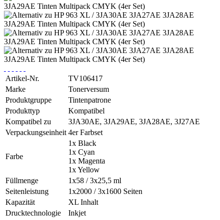
Artikel-Nr.
TV106417
Marke
Tonerversum
Produktgruppe
Tintenpatrone
Produkttyp
Kompatibel
Kompatibel zu
3JA30AE, 3JA29AE, 3JA28AE, 3J27AE
Verpackungseinheit
4er Farbset
1x Black
1x Cyan
Farbe
1x Magenta
1x Yellow
Füllmenge
1x58 / 3x25,5 ml
Seitenleistung
1x2000 / 3x1600 Seiten
Kapazität
XL Inhalt
Drucktechnologie
Inkjet