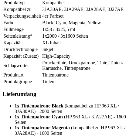
Produkttyp
Kompatibel
Kompatibel zu
3JA30AE, 3JA29AE, 3JA28AE, 3J27AE
Verpackungseinheit
4er Farbset
Farbe
Black, Cyan, Magenta, Yellow
Füllmenge
1x58 / 3x25,5 ml
Seitenleistung*
1x2000 / 3x1600 Seiten
Kapazität
XL Inhalt
Drucktechnologie
Inkjet
Kapazität (Zusatz)
High-Capacity
Druckertinte, Druckpatrone, Tinte, Tinten-
Schlagwörter
Kartusche, Tintenpatrone
Produktart
Tintenpatrone
Produktgruppe
Tinten
Lieferumfang
1x Tintenpatrone Black
(kompatibel zu HP 963 XL /
3JA30AE) - 2000 Seiten
1x Tintenpatrone Cyan
(HP 963 XL / 3JA27AE) - 1600
Seiten
1x Tintenpatrone Magenta
(kompatibel zu HP 963 XL /
3JA28AE) - 1600 Seiten