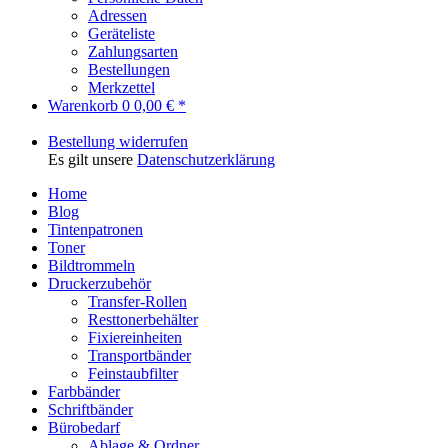
Adressen
Geräteliste
Zahlungsarten
Bestellungen
Merkzettel
Warenkorb
0
0,00 € *
Bestellung widerrufen
Es gilt unsere
Datenschutzerklärung
Home
Blog
Tintenpatronen
Toner
Bildtrommeln
Druckerzubehör
Transfer-Rollen
Resttonerbehälter
Fixiereinheiten
Transportbänder
Feinstaubfilter
Farbbänder
Schriftbänder
Bürobedarf
Ablage & Ordner