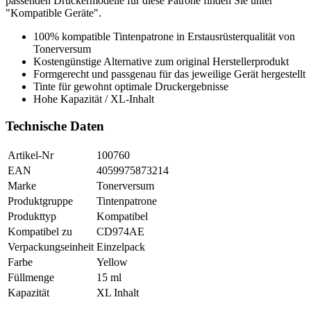
passenden Druckermodelle für diese Patrone finden Sie unter
"Kompatible Geräte".
100% kompatible Tintenpatrone in Erstausrüsterqualität von
Tonerversum
Kostengünstige Alternative zum original Herstellerprodukt
Formgerecht und passgenau für das jeweilige Gerät hergestellt
Tinte für gewohnt optimale Druckergebnisse
Hohe Kapazität / XL-Inhalt
Technische Daten
Artikel-Nr
100760
EAN
4059975873214
Marke
Tonerversum
Produktgruppe
Tintenpatrone
Produkttyp
Kompatibel
Kompatibel zu
CD974AE
Verpackungseinheit
Einzelpack
Farbe
Yellow
Füllmenge
15 ml
Kapazität
XL Inhalt