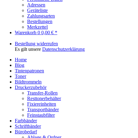
Adressen
Geräteliste
Zahlungsarten
Bestellungen
Merkzettel
Warenkorb
0
0,00 € *
Bestellung widerrufen
Es gilt unsere
Datenschutzerklärung
Home
Blog
Tintenpatronen
Toner
Bildtrommeln
Druckerzubehör
Transfer-Rollen
Resttonerbehälter
Fixiereinheiten
Transportbänder
Feinstaubfilter
Farbbänder
Schriftbänder
Bürobedarf
Ablage & Ordner