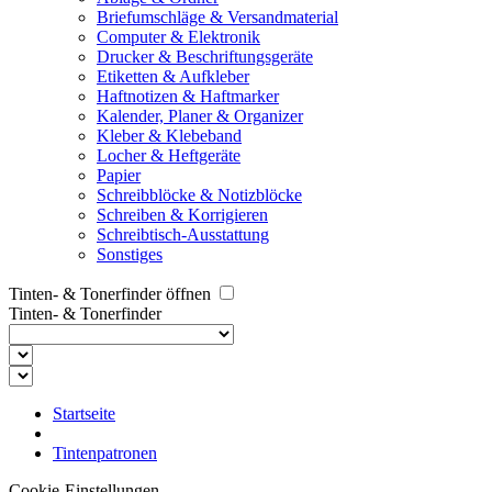
Briefumschläge & Versandmaterial
Computer & Elektronik
Drucker & Beschriftungsgeräte
Etiketten & Aufkleber
Haftnotizen & Haftmarker
Kalender, Planer & Organizer
Kleber & Klebeband
Locher & Heftgeräte
Papier
Schreibblöcke & Notizblöcke
Schreiben & Korrigieren
Schreibtisch-Ausstattung
Sonstiges
Tinten- & Tonerfinder öffnen
Tinten- & Tonerfinder
Startseite
Tintenpatronen
Cookie-Einstellungen