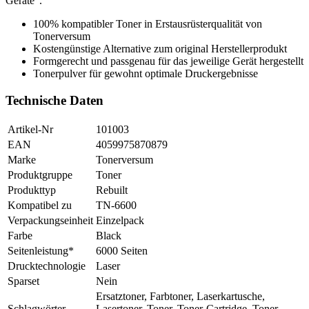
Geräte".
100% kompatibler Toner in Erstausrüsterqualität von
Tonerversum
Kostengünstige Alternative zum original Herstellerprodukt
Formgerecht und passgenau für das jeweilige Gerät hergestellt
Tonerpulver für gewohnt optimale Druckergebnisse
Technische Daten
Artikel-Nr
101003
EAN
4059975870879
Marke
Tonerversum
Produktgruppe
Toner
Produkttyp
Rebuilt
Kompatibel zu
TN-6600
Verpackungseinheit
Einzelpack
Farbe
Black
Seitenleistung*
6000 Seiten
Drucktechnologie
Laser
Sparset
Nein
Ersatztoner, Farbtoner, Laserkartusche,
Schlagwörter
Lasertoner, Toner, Toner-Cartridge, Toner-