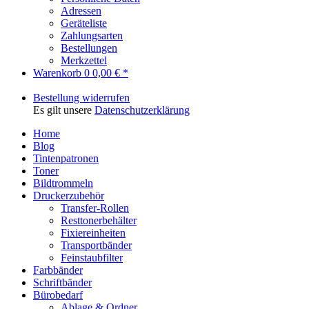
Adressen
Geräteliste
Zahlungsarten
Bestellungen
Merkzettel
Warenkorb
0
0,00 € *
Bestellung widerrufen
Es gilt unsere
Datenschutzerklärung
Home
Blog
Tintenpatronen
Toner
Bildtrommeln
Druckerzubehör
Transfer-Rollen
Resttonerbehälter
Fixiereinheiten
Transportbänder
Feinstaubfilter
Farbbänder
Schriftbänder
Bürobedarf
Ablage & Ordner