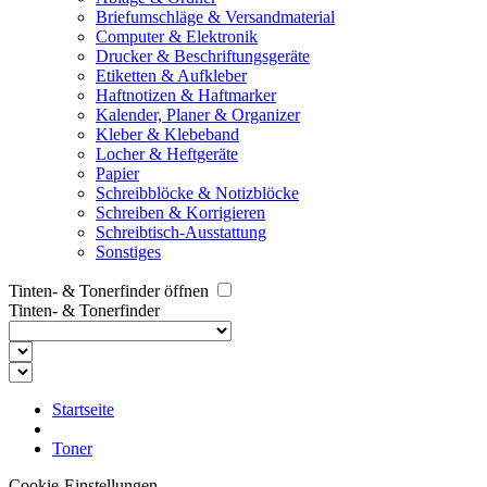
Briefumschläge & Versandmaterial
Computer & Elektronik
Drucker & Beschriftungsgeräte
Etiketten & Aufkleber
Haftnotizen & Haftmarker
Kalender, Planer & Organizer
Kleber & Klebeband
Locher & Heftgeräte
Papier
Schreibblöcke & Notizblöcke
Schreiben & Korrigieren
Schreibtisch-Ausstattung
Sonstiges
Tinten- & Tonerfinder öffnen
Tinten- & Tonerfinder
Startseite
Toner
Cookie-Einstellungen