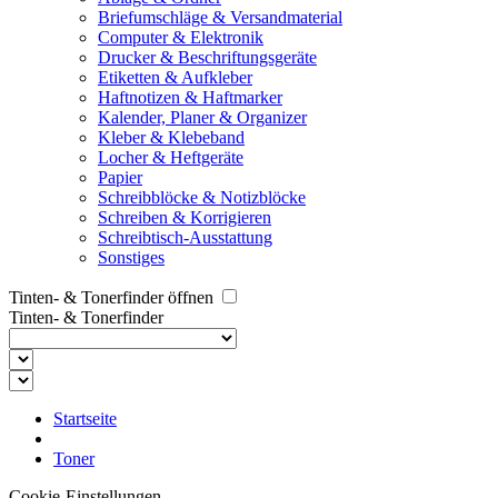
Briefumschläge & Versandmaterial
Computer & Elektronik
Drucker & Beschriftungsgeräte
Etiketten & Aufkleber
Haftnotizen & Haftmarker
Kalender, Planer & Organizer
Kleber & Klebeband
Locher & Heftgeräte
Papier
Schreibblöcke & Notizblöcke
Schreiben & Korrigieren
Schreibtisch-Ausstattung
Sonstiges
Tinten- & Tonerfinder öffnen
Tinten- & Tonerfinder
Startseite
Toner
Cookie-Einstellungen