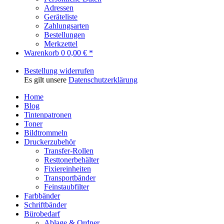
Adressen
Geräteliste
Zahlungsarten
Bestellungen
Merkzettel
Warenkorb
0
0,00 € *
Bestellung widerrufen
Es gilt unsere
Datenschutzerklärung
Home
Blog
Tintenpatronen
Toner
Bildtrommeln
Druckerzubehör
Transfer-Rollen
Resttonerbehälter
Fixiereinheiten
Transportbänder
Feinstaubfilter
Farbbänder
Schriftbänder
Bürobedarf
Ablage & Ordner