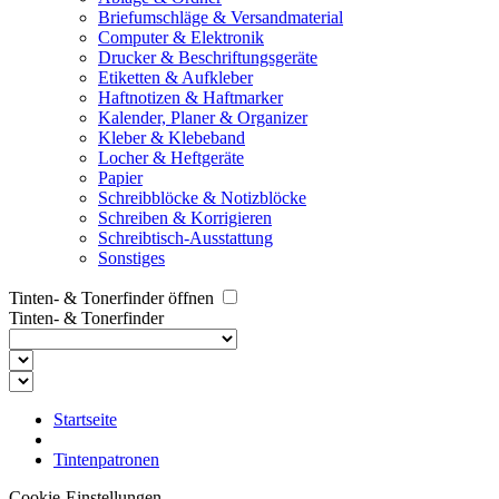
Briefumschläge & Versandmaterial
Computer & Elektronik
Drucker & Beschriftungsgeräte
Etiketten & Aufkleber
Haftnotizen & Haftmarker
Kalender, Planer & Organizer
Kleber & Klebeband
Locher & Heftgeräte
Papier
Schreibblöcke & Notizblöcke
Schreiben & Korrigieren
Schreibtisch-Ausstattung
Sonstiges
Tinten- & Tonerfinder öffnen
Tinten- & Tonerfinder
Startseite
Tintenpatronen
Cookie-Einstellungen