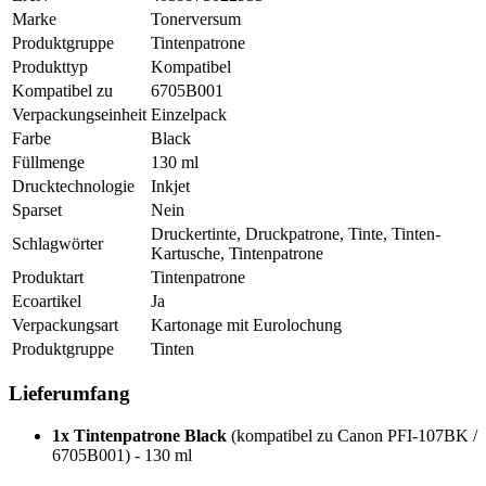
Marke
Tonerversum
Produktgruppe
Tintenpatrone
Produkttyp
Kompatibel
Kompatibel zu
6705B001
Verpackungseinheit
Einzelpack
Farbe
Black
Füllmenge
130 ml
Drucktechnologie
Inkjet
Sparset
Nein
Druckertinte, Druckpatrone, Tinte, Tinten-
Schlagwörter
Kartusche, Tintenpatrone
Produktart
Tintenpatrone
Ecoartikel
Ja
Verpackungsart
Kartonage mit Eurolochung
Produktgruppe
Tinten
Lieferumfang
1x Tintenpatrone Black
(kompatibel zu Canon PFI-107BK /
6705B001) - 130 ml