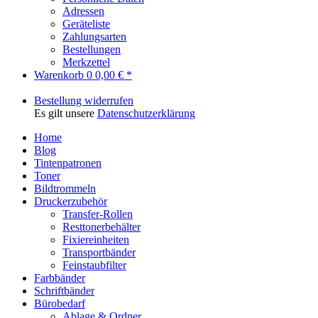
Adressen
Geräteliste
Zahlungsarten
Bestellungen
Merkzettel
Warenkorb
0
0,00 € *
Bestellung widerrufen
Es gilt unsere
Datenschutzerklärung
Home
Blog
Tintenpatronen
Toner
Bildtrommeln
Druckerzubehör
Transfer-Rollen
Resttonerbehälter
Fixiereinheiten
Transportbänder
Feinstaubfilter
Farbbänder
Schriftbänder
Bürobedarf
Ablage & Ordner